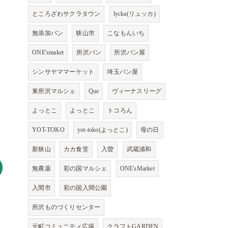
ところざわサクラタウン
lycka(リュッカ)
無添加パン
狭山市
こなもんいち
ONE'smaket
所沢パン
所沢パン屋
シンサヤママーケット
埼玉パン屋
東所沢マルシェ
Que
ヴィーナスリーグ
よっとこ
よっとこ
トコろん
YOT-TOKO
yot-toko(よっとこ)
母の日
新狭山
カカ食堂
入曽
武蔵浦和
無農薬
彩の国マルシェ
ONE'sMarket
入間市
彩の国入間公園
所沢ものづくりセンター
元町コミュニティ広場
クラフトGARDEN