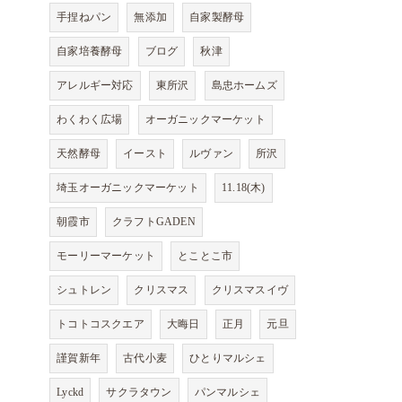
手捏ねパン
無添加
自家製酵母
自家培養酵母
ブログ
秋津
アレルギー対応
東所沢
島忠ホームズ
わくわく広場
オーガニックマーケット
天然酵母
イースト
ルヴァン
所沢
埼玉オーガニックマーケット
11.18(木)
朝霞市
クラフトGADEN
モーリーマーケット
とことこ市
シュトレン
クリスマス
クリスマスイヴ
トコトコスクエア
大晦日
正月
元旦
謹賀新年
古代小麦
ひとりマルシェ
Lyckd
サクラタウン
パンマルシェ