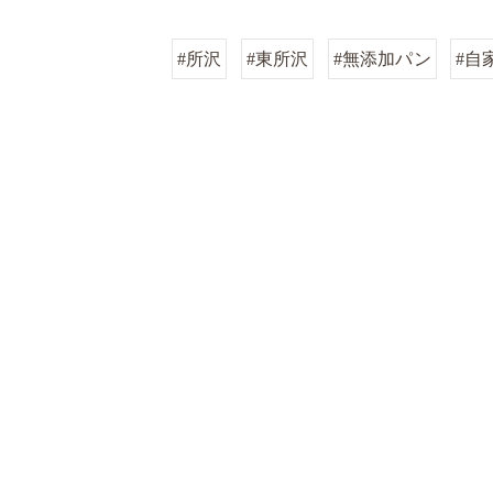
#所沢
#東所沢
#無添加パン
#自