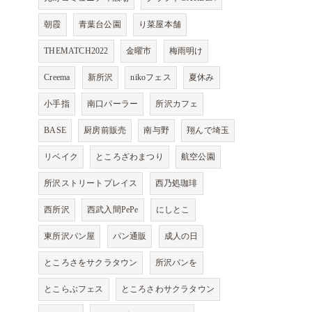
朝霞
青葉台公園
り菜屋本舗
THEMATCH2022
金曜市
梅雨明け
Creema
新所沢
nikoフェス
夏休み
小手指
南口パーラー
所沢カフェ
BASE
厨房前販売
南与野
翔んで埼玉
リベイク
ところざわまつり
航空公園
所沢ストリートプレイス
西乃処珈琲
西所沢
西武入間PePe
にしとこ
東所沢パン屋
パン通販
成人の日
ところさをサクラタウン
所沢パンを
とこらぶフェス
ところさわサクラタウン