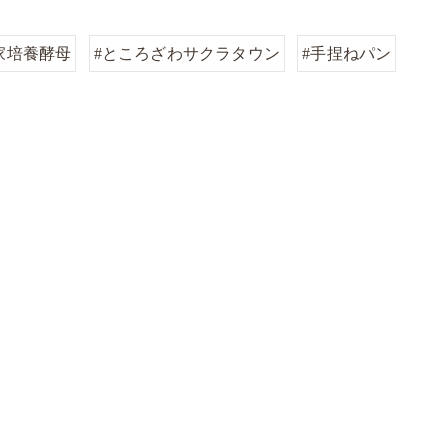
家培養酵母
#ところざわサクラタウン
#手捏ねパン