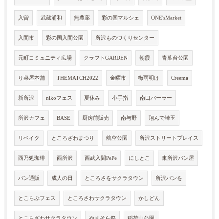
入曽
武蔵浦和
無農薬
彩の国マルシェ
ONE'sMarket
入間市
彩の国入間公園
所沢ものづくりセンター
元町コミュニティ広場
クラフトGARDEN
朝霞
青葉台公園
り菜屋本舗
THEMATCH2022
金曜市
梅雨明け
Creema
新所沢
nikoフェス
夏休み
小手指
南口パーラー
所沢カフェ
BASE
厨房前販売
南与野
翔んで埼玉
リベイク
ところざわまつり
航空公園
所沢ストリートプレイス
西乃処珈琲
西所沢
西武入間PePe
にしとこ
東所沢パン屋
パン通販
成人の日
ところさをサクラタウン
所沢パンを
とこらぶフェス
ところさわサクラタウン
かしどん
とこらざわサクラタウン
やまそら祭
稲荷山公園