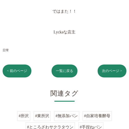
ではまた！！
Lyckaな店主
日常
< 前のページ
一覧に戻る
次のページ >
関連タグ
#所沢
#東所沢
#無添加パン
#自家培養酵母
#ところざわサクラタウン
#手捏ねパン