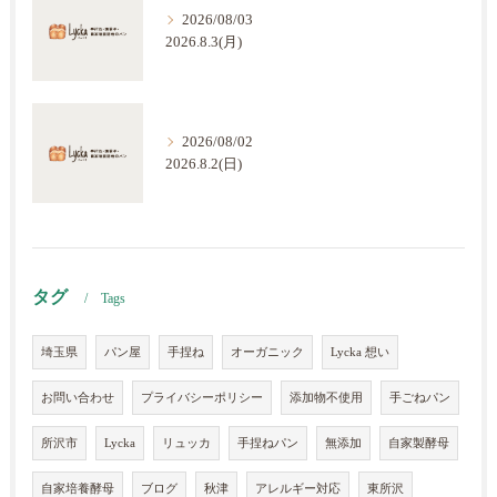
2026/08/03
2026.8.3(月)
2026/08/02
2026.8.2(日)
タグ
Tags
埼玉県
パン屋
手捏ね
オーガニック
Lycka 想い
お問い合わせ
プライバシーポリシー
添加物不使用
手ごねパン
所沢市
Lycka
リュッカ
手捏ねパン
無添加
自家製酵母
自家培養酵母
ブログ
秋津
アレルギー対応
東所沢