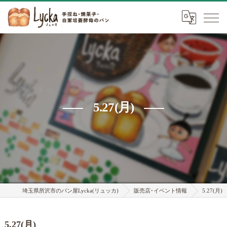
5.27(月)
埼玉県所沢市のパン屋Lycka(リュッカ)
販売店･イベント情報
5.27(月)
5.27(月)