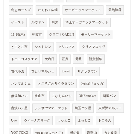
島忠ホームズ
わくわく広場
オーガニックマーケット
天然酵母
イースト
ルヴァン
所沢
埼玉オーガニックマーケット
11.18(木)
朝霞市
クラフトGADEN
モーリーマーケット
とことこ市
シュトレン
クリスマス
クリスマスイヴ
トコトコスクエア
大晦日
正月
元旦
謹賀新年
古代小麦
ひとりマルシェ
Lyckd
サクラタウン
パンマルシェ
ところざわサクラタウン
lycka(リュッカ)
無添加パン
狭山市
こなもんいち
ONE'smaket
所沢パン
所沢パン屋
シンサヤママーケット
埼玉パン屋
東所沢マルシェ
Que
ヴィーナスリーグ
よっとこ
よっとこ
トコろん
YOT-TOKO
yot-toko(よっとこ)
母の日
新狭山
カカ食堂