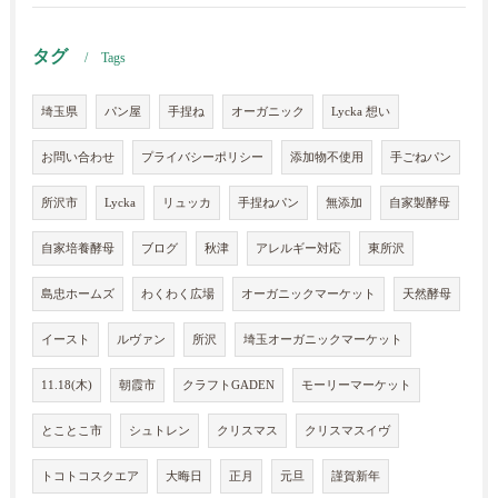
タグ
Tags
埼玉県
パン屋
手捏ね
オーガニック
Lycka 想い
お問い合わせ
プライバシーポリシー
添加物不使用
手ごねパン
所沢市
Lycka
リュッカ
手捏ねパン
無添加
自家製酵母
自家培養酵母
ブログ
秋津
アレルギー対応
東所沢
島忠ホームズ
わくわく広場
オーガニックマーケット
天然酵母
イースト
ルヴァン
所沢
埼玉オーガニックマーケット
11.18(木)
朝霞市
クラフトGADEN
モーリーマーケット
とことこ市
シュトレン
クリスマス
クリスマスイヴ
トコトコスクエア
大晦日
正月
元旦
謹賀新年