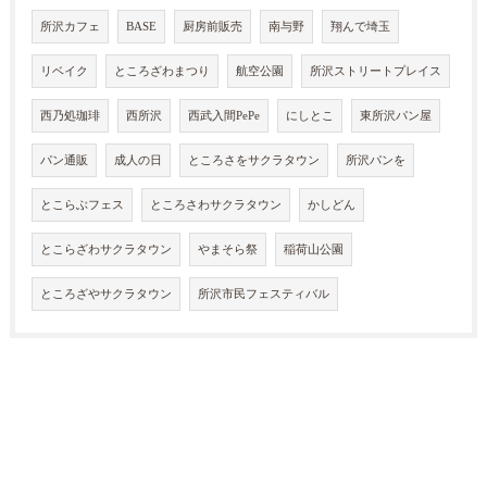
所沢カフェ
BASE
厨房前販売
南与野
翔んで埼玉
リベイク
ところざわまつり
航空公園
所沢ストリートプレイス
西乃処珈琲
西所沢
西武入間PePe
にしとこ
東所沢パン屋
パン通販
成人の日
ところさをサクラタウン
所沢パンを
とこらぶフェス
ところさわサクラタウン
かしどん
とこらざわサクラタウン
やまそら祭
稲荷山公園
ところざやサクラタウン
所沢市民フェスティバル