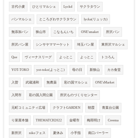
古代小麦
ひとりマルシェ
Lyckd
サクラタウン
パンマルシェ
ところざわサクラタウン
lycka(リュッカ)
無添加パン
狭山市
こなもんいち
ONE'smaket
所沢パン
所沢パン屋
シンサヤママーケット
埼玉パン屋
東所沢マルシェ
Que
ヴィーナスリーグ
よっとこ
よっとこ
トコろん
YOT-TOKO
yot-toko(よっとこ)
母の日
新狭山
カカ食堂
入曽
武蔵浦和
無農薬
彩の国マルシェ
ONE'sMarket
入間市
彩の国入間公園
所沢ものづくりセンター
元町コミュニティ広場
クラフトGARDEN
朝霞
青葉台公園
り菜屋本舗
THEMATCH2022
金曜市
梅雨明け
Creema
新所沢
nikoフェス
夏休み
小手指
南口パーラー