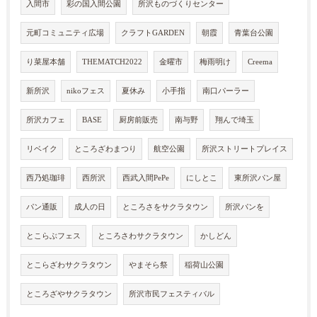
入間市
彩の国入間公園
所沢ものづくりセンター
元町コミュニティ広場
クラフトGARDEN
朝霞
青葉台公園
り菜屋本舗
THEMATCH2022
金曜市
梅雨明け
Creema
新所沢
nikoフェス
夏休み
小手指
南口パーラー
所沢カフェ
BASE
厨房前販売
南与野
翔んで埼玉
リベイク
ところざわまつり
航空公園
所沢ストリートプレイス
西乃処珈琲
西所沢
西武入間PePe
にしとこ
東所沢パン屋
パン通販
成人の日
ところさをサクラタウン
所沢パンを
とこらぶフェス
ところさわサクラタウン
かしどん
とこらざわサクラタウン
やまそら祭
稲荷山公園
ところざやサクラタウン
所沢市民フェスティバル