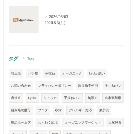
2026/08/03
2026.8.3(月)
タグ
Tags
埼玉県
パン屋
手捏ね
オーガニック
Lycka 想い
お問い合わせ
プライバシーポリシー
添加物不使用
手ごねパン
所沢市
Lycka
リュッカ
手捏ねパン
無添加
自家製酵母
自家培養酵母
ブログ
秋津
アレルギー対応
東所沢
島忠ホームズ
わくわく広場
オーガニックマーケット
天然酵母