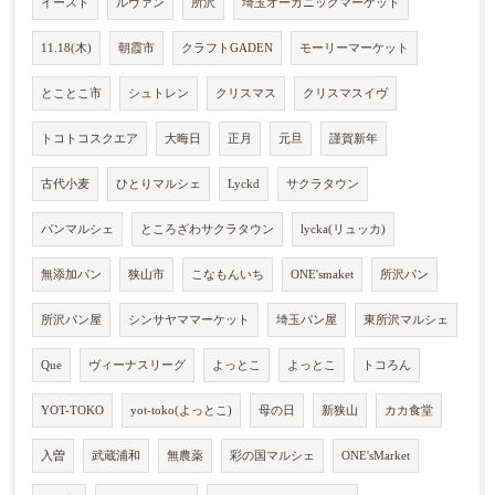
イースト
ルヴァン
所沢
埼玉オーガニックマーケット
11.18(木)
朝霞市
クラフトGADEN
モーリーマーケット
とことこ市
シュトレン
クリスマス
クリスマスイヴ
トコトコスクエア
大晦日
正月
元旦
謹賀新年
古代小麦
ひとりマルシェ
Lyckd
サクラタウン
パンマルシェ
ところざわサクラタウン
lycka(リュッカ)
無添加パン
狭山市
こなもんいち
ONE'smaket
所沢パン
所沢パン屋
シンサヤママーケット
埼玉パン屋
東所沢マルシェ
Que
ヴィーナスリーグ
よっとこ
よっとこ
トコろん
YOT-TOKO
yot-toko(よっとこ)
母の日
新狭山
カカ食堂
入曽
武蔵浦和
無農薬
彩の国マルシェ
ONE'sMarket