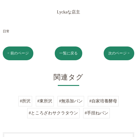
Lyckaな店主
日常
< 前のページ
一覧に戻る
次のページ >
関連タグ
#所沢
#東所沢
#無添加パン
#自家培養酵母
#ところざわサクラタウン
#手捏ねパン