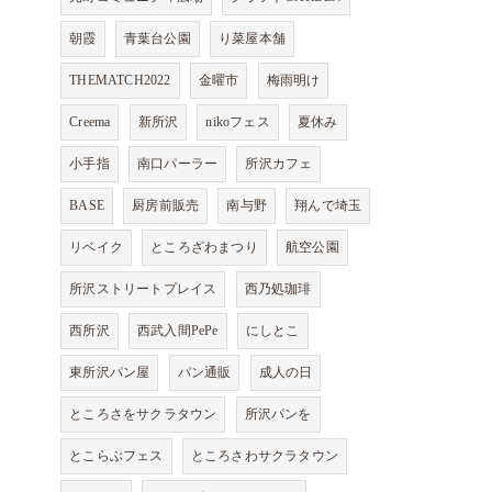
朝霞
青葉台公園
り菜屋本舗
THEMATCH2022
金曜市
梅雨明け
Creema
新所沢
nikoフェス
夏休み
小手指
南口パーラー
所沢カフェ
BASE
厨房前販売
南与野
翔んで埼玉
リベイク
ところざわまつり
航空公園
所沢ストリートプレイス
西乃処珈琲
西所沢
西武入間PePe
にしとこ
東所沢パン屋
パン通販
成人の日
ところさをサクラタウン
所沢パンを
とこらぶフェス
ところさわサクラタウン