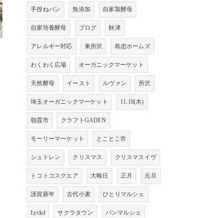
手捏ねパン
無添加
自家製酵母
自家培養酵母
ブログ
秋津
アレルギー対応
東所沢
島忠ホームズ
わくわく広場
オーガニックマーケット
天然酵母
イースト
ルヴァン
所沢
埼玉オーガニックマーケット
11.18(木)
朝霞市
クラフトGADEN
モーリーマーケット
とことこ市
シュトレン
クリスマス
クリスマスイヴ
トコトコスクエア
大晦日
正月
元旦
謹賀新年
古代小麦
ひとりマルシェ
Lyckd
サクラタウン
パンマルシェ