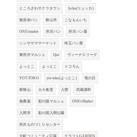
ところざわサクラタウン
lycka(リュッカ)
無添加パン
狭山市
こなもんいち
ONE'smaket
所沢パン
所沢パン屋
シンサヤママーケット
埼玉パン屋
東所沢マルシェ
Que
ヴィーナスリーグ
よっとこ
よっとこ
トコろん
YOT-TOKO
yot-toko(よっとこ)
母の日
新狭山
カカ食堂
入曽
武蔵浦和
無農薬
彩の国マルシェ
ONE'sMarket
入間市
彩の国入間公園
所沢ものづくりセンター
元町コミュニティ広場
クラフトGARDEN