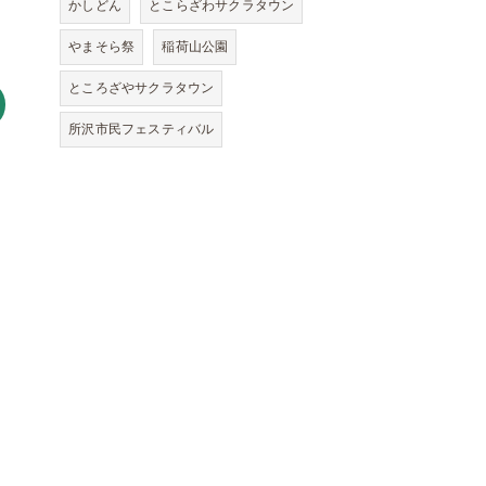
かしどん
とこらざわサクラタウン
やまそら祭
稲荷山公園
ところざやサクラタウン
所沢市民フェスティバル