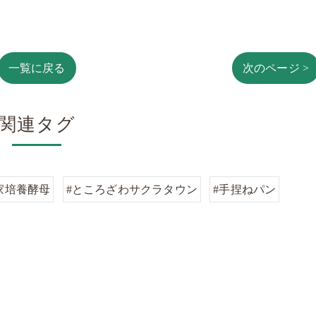
一覧に戻る
次のページ >
関連タグ
家培養酵母
#ところざわサクラタウン
#手捏ねパン