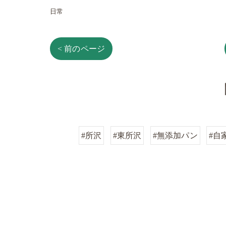
日常
< 前のページ
#所沢
#東所沢
#無添加パン
#自