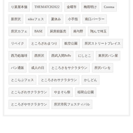
り菜屋本舗
THEMATCH2022
金曜市
梅雨明け
Creema
新所沢
nikoフェス
夏休み
小手指
南口パーラー
所沢カフェ
BASE
厨房前販売
南与野
翔んで埼玉
リベイク
ところざわまつり
航空公園
所沢ストリートプレイス
西乃処珈琲
西所沢
西武入間PePe
にしとこ
東所沢パン屋
パン通販
成人の日
ところさをサクラタウン
所沢パンを
とこらぶフェス
ところさわサクラタウン
かしどん
とこらざわサクラタウン
やまそら祭
稲荷山公園
ところざやサクラタウン
所沢市民フェスティバル