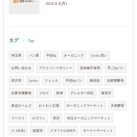
2026.8.3(月)
タグ
Tags
埼玉県
パン屋
手捏ね
オーガニック
Lycka 想い
お問い合わせ
プライバシーポリシー
添加物不使用
手ごねパン
所沢市
Lycka
リュッカ
手捏ねパン
無添加
自家製酵母
自家培養酵母
ブログ
秋津
アレルギー対応
東所沢
島忠ホームズ
わくわく広場
オーガニックマーケット
天然酵母
イースト
ルヴァン
所沢
埼玉オーガニックマーケット
11.18(木)
朝霞市
クラフトGADEN
モーリーマーケット