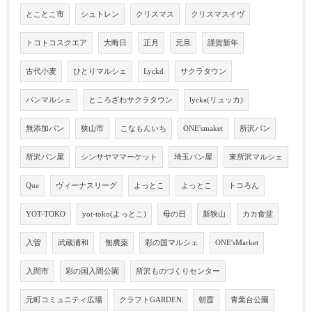
とことこ市
シュトレン
クリスマス
クリスマスイヴ
トコトコスクエア
大晦日
正月
元旦
謹賀新年
古代小麦
ひとりマルシェ
Lyckd
サクラタウン
パンマルシェ
ところざわサクラタウン
lycka(リュッカ)
無添加パン
狭山市
こなもんいち
ONE'smaket
所沢パン
所沢パン屋
シンサヤママーケット
埼玉パン屋
東所沢マルシェ
Que
ヴィーナスリーグ
よっとこ
よっとこ
トコろん
YOT-TOKO
yot-toko(よっとこ)
母の日
新狭山
カカ食堂
入曽
武蔵浦和
無農薬
彩の国マルシェ
ONE'sMarket
入間市
彩の国入間公園
所沢ものづくりセンター
元町コミュニティ広場
クラフトGARDEN
朝霞
青葉台公園