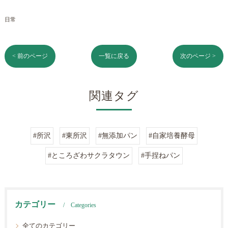
日常
< 前のページ
一覧に戻る
次のページ >
関連タグ
#所沢
#東所沢
#無添加パン
#自家培養酵母
#ところざわサクラタウン
#手捏ねパン
カテゴリー
Categories
全てのカテゴリー