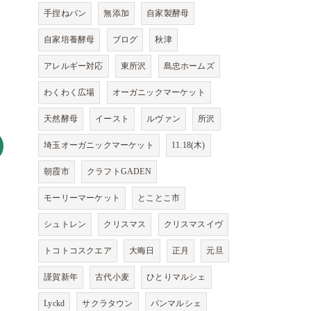
手捏ねパン
無添加
自家製酵母
自家培養酵母
ブログ
秋津
アレルギー対応
東所沢
島忠ホームズ
わくわく広場
オーガニックマーケット
天然酵母
イースト
ルヴァン
所沢
埼玉オーガニックマーケット
11.18(木)
朝霞市
クラフトGADEN
モーリーマーケット
とことこ市
シュトレン
クリスマス
クリスマスイヴ
トコトコスクエア
大晦日
正月
元旦
謹賀新年
古代小麦
ひとりマルシェ
Lyckd
サクラタウン
パンマルシェ