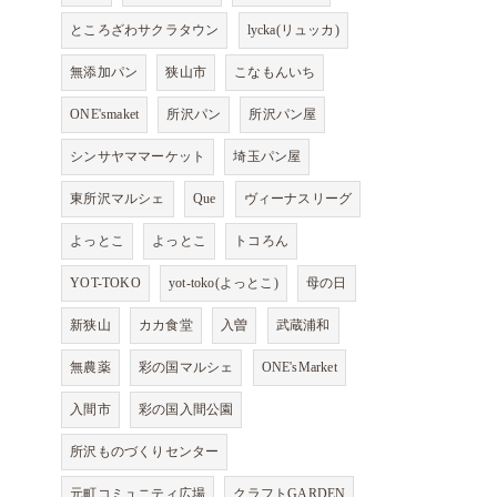
ところざわサクラタウン
lycka(リュッカ)
無添加パン
狭山市
こなもんいち
ONE'smaket
所沢パン
所沢パン屋
シンサヤママーケット
埼玉パン屋
東所沢マルシェ
Que
ヴィーナスリーグ
よっとこ
よっとこ
トコろん
YOT-TOKO
yot-toko(よっとこ)
母の日
新狭山
カカ食堂
入曽
武蔵浦和
無農薬
彩の国マルシェ
ONE'sMarket
入間市
彩の国入間公園
所沢ものづくりセンター
元町コミュニティ広場
クラフトGARDEN