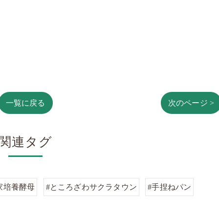
一覧に戻る
次のページ >
関連タグ
家培養酵母
#ところざわサクラタウン
#手捏ねパン