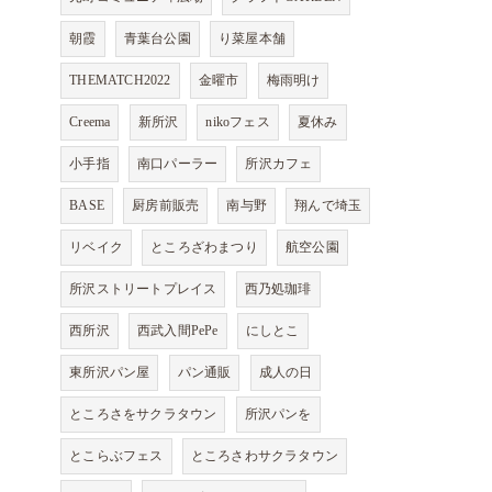
朝霞
青葉台公園
り菜屋本舗
THEMATCH2022
金曜市
梅雨明け
Creema
新所沢
nikoフェス
夏休み
小手指
南口パーラー
所沢カフェ
BASE
厨房前販売
南与野
翔んで埼玉
リベイク
ところざわまつり
航空公園
所沢ストリートプレイス
西乃処珈琲
西所沢
西武入間PePe
にしとこ
東所沢パン屋
パン通販
成人の日
ところさをサクラタウン
所沢パンを
とこらぶフェス
ところさわサクラタウン