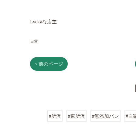
Lyckaな店主
日常
< 前のページ
#所沢
#東所沢
#無添加パン
#自