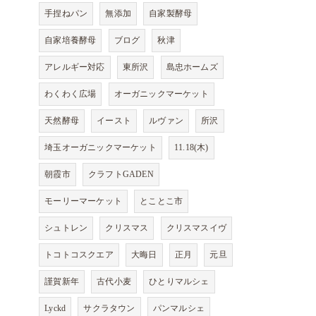
手捏ねパン
無添加
自家製酵母
自家培養酵母
ブログ
秋津
アレルギー対応
東所沢
島忠ホームズ
わくわく広場
オーガニックマーケット
天然酵母
イースト
ルヴァン
所沢
埼玉オーガニックマーケット
11.18(木)
朝霞市
クラフトGADEN
モーリーマーケット
とことこ市
シュトレン
クリスマス
クリスマスイヴ
トコトコスクエア
大晦日
正月
元旦
謹賀新年
古代小麦
ひとりマルシェ
Lyckd
サクラタウン
パンマルシェ