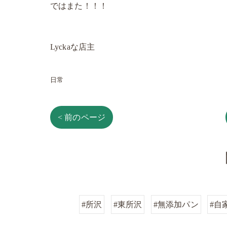
ではまた！！！
Lyckaな店主
日常
< 前のページ
#所沢
#東所沢
#無添加パン
#自