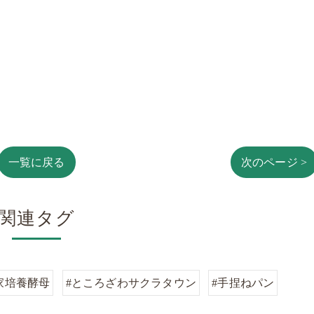
一覧に戻る
次のページ >
関連タグ
家培養酵母
#ところざわサクラタウン
#手捏ねパン