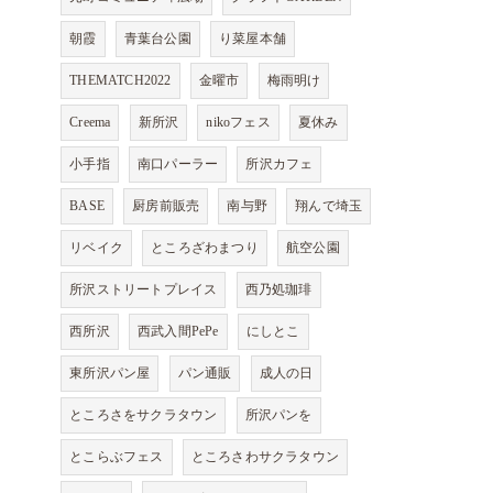
朝霞
青葉台公園
り菜屋本舗
THEMATCH2022
金曜市
梅雨明け
Creema
新所沢
nikoフェス
夏休み
小手指
南口パーラー
所沢カフェ
BASE
厨房前販売
南与野
翔んで埼玉
リベイク
ところざわまつり
航空公園
所沢ストリートプレイス
西乃処珈琲
西所沢
西武入間PePe
にしとこ
東所沢パン屋
パン通販
成人の日
ところさをサクラタウン
所沢パンを
とこらぶフェス
ところさわサクラタウン