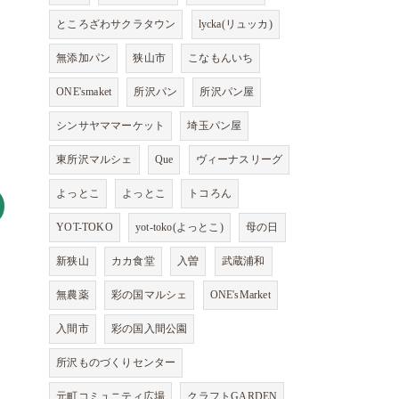
ところざわサクラタウン
lycka(リュッカ)
無添加パン
狭山市
こなもんいち
ONE'smaket
所沢パン
所沢パン屋
シンサヤママーケット
埼玉パン屋
東所沢マルシェ
Que
ヴィーナスリーグ
よっとこ
よっとこ
トコろん
YOT-TOKO
yot-toko(よっとこ)
母の日
新狭山
カカ食堂
入曽
武蔵浦和
無農薬
彩の国マルシェ
ONE'sMarket
入間市
彩の国入間公園
所沢ものづくりセンター
元町コミュニティ広場
クラフトGARDEN