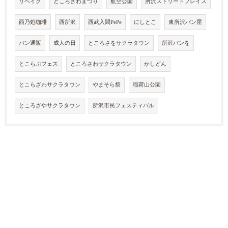
リベイク
ところざわまつり
航空公園
所沢ストリートプレイス
西乃処珈琲
西所沢
西武入間PePe
にしとこ
東所沢パン屋
パン通販
成人の日
ところさをサクラタウン
所沢パンを
とこらぶフェス
ところさわサクラタウン
かしどん
とこらざわサクラタウン
やまそら祭
稲荷山公園
ところざやサクラタウン
所沢市民フェスティバル