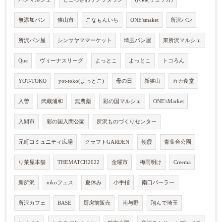
無添加パン
狭山市
こなもんいち
ONE'smaket
所沢パン
所沢パン屋
シンサヤママーケット
埼玉パン屋
東所沢マルシェ
Que
ヴィーナスリーグ
よっとこ
よっとこ
トコろん
YOT-TOKO
yot-toko(よっとこ)
母の日
新狭山
カカ食堂
入曽
武蔵浦和
無農薬
彩の国マルシェ
ONE'sMarket
入間市
彩の国入間公園
所沢ものづくりセンター
元町コミュニティ広場
クラフトGARDEN
朝霞
青葉台公園
り菜屋本舗
THEMATCH2022
金曜市
梅雨明け
Creema
新所沢
nikoフェス
夏休み
小手指
南口パーラー
所沢カフェ
BASE
厨房前販売
南与野
翔んで埼玉