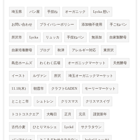
埼玉県
パン屋
手捏ね
オーガニック
Lycka 想い
お問い合わせ
プライバシーポリシー
添加物不使用
手ごねパン
所沢市
Lycka
リュッカ
手捏ねパン
無添加
自家製酵母
自家培養酵母
ブログ
秋津
アレルギー対応
東所沢
島忠ホームズ
わくわく広場
オーガニックマーケット
天然酵母
イースト
ルヴァン
所沢
埼玉オーガニックマーケット
11.18(木)
朝霞市
クラフトGADEN
モーリーマーケット
とことこ市
シュトレン
クリスマス
クリスマスイヴ
トコトコスクエア
大晦日
正月
元旦
謹賀新年
古代小麦
ひとりマルシェ
Lyckd
サクラタウン
パンマルシェ
ところざわサクラタウン
lycka(リュッカ)