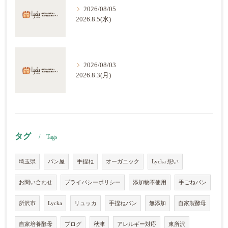
2026/08/05
2026.8.5(水)
2026/08/03
2026.8.3(月)
タグ
Tags
埼玉県
パン屋
手捏ね
オーガニック
Lycka 想い
お問い合わせ
プライバシーポリシー
添加物不使用
手ごねパン
所沢市
Lycka
リュッカ
手捏ねパン
無添加
自家製酵母
自家培養酵母
ブログ
秋津
アレルギー対応
東所沢