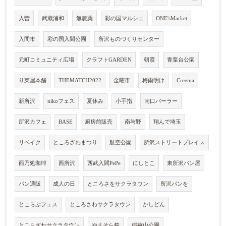
入曽
武蔵浦和
無農薬
彩の国マルシェ
ONE'sMarket
入間市
彩の国入間公園
所沢ものづくりセンター
元町コミュニティ広場
クラフトGARDEN
朝霞
青葉台公園
り菜屋本舗
THEMATCH2022
金曜市
梅雨明け
Creema
新所沢
nikoフェス
夏休み
小手指
南口パーラー
所沢カフェ
BASE
厨房前販売
南与野
翔んで埼玉
リベイク
ところざわまつり
航空公園
所沢ストリートプレイス
西乃処珈琲
西所沢
西武入間PePe
にしとこ
東所沢パン屋
パン通販
成人の日
ところさをサクラタウン
所沢パンを
とこらぶフェス
ところさわサクラタウン
かしどん
とこらざわサクラタウン
やまそら祭
稲荷山公園