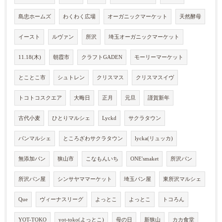
島忠ホームズ
わくわく広場
オーガニックマーケット
天然酵母
イースト
ルヴァン
所沢
埼玉オーガニックマーケット
11.18(木)
朝霞市
クラフトGADEN
モーリーマーケット
とことこ市
シュトレン
クリスマス
クリスマスイヴ
トコトコスクエア
大晦日
正月
元旦
謹賀新年
古代小麦
ひとりマルシェ
Lyckd
サクラタウン
パンマルシェ
ところざわサクラタウン
lycka(リュッカ)
無添加パン
狭山市
こなもんいち
ONE'smaket
所沢パン
所沢パン屋
シンサヤママーケット
埼玉パン屋
東所沢マルシェ
Que
ヴィーナスリーグ
よっとこ
よっとこ
トコろん
YOT-TOKO
yot-toko(よっとこ)
母の日
新狭山
カカ食堂