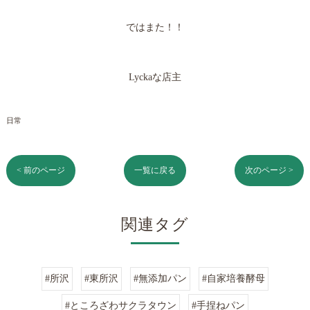
ではまた！！
Lyckaな店主
日常
< 前のページ
一覧に戻る
次のページ >
関連タグ
#所沢
#東所沢
#無添加パン
#自家培養酵母
#ところざわサクラタウン
#手捏ねパン