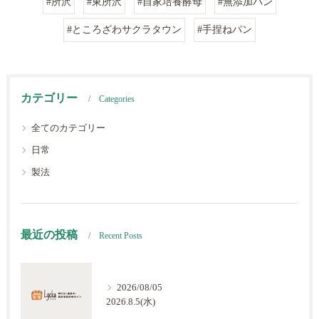
#所沢
#東所沢
#自家培養酵母
#無添加パン
#ところざわサクラタウン
#手捏ねパン
カテゴリー
Categories
全てのカテゴリー
日常
製法
最近の投稿
Recent Posts
2026/08/05
2026.8.5(水)