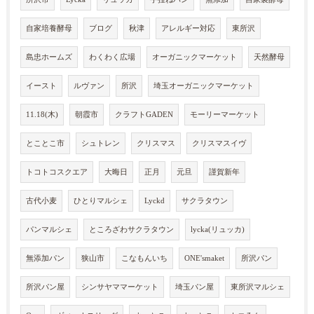
自家培養酵母
ブログ
秋津
アレルギー対応
東所沢
島忠ホームズ
わくわく広場
オーガニックマーケット
天然酵母
イースト
ルヴァン
所沢
埼玉オーガニックマーケット
11.18(木)
朝霞市
クラフトGADEN
モーリーマーケット
とことこ市
シュトレン
クリスマス
クリスマスイヴ
トコトコスクエア
大晦日
正月
元旦
謹賀新年
古代小麦
ひとりマルシェ
Lyckd
サクラタウン
パンマルシェ
ところざわサクラタウン
lycka(リュッカ)
無添加パン
狭山市
こなもんいち
ONE'smaket
所沢パン
所沢パン屋
シンサヤママーケット
埼玉パン屋
東所沢マルシェ