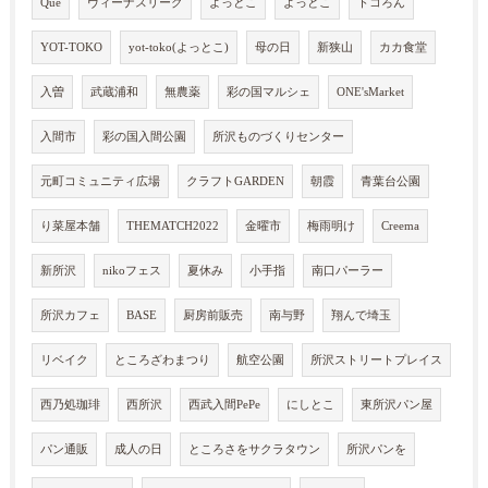
Que
ヴィーナスリーグ
よっとこ
よっとこ
トコろん
YOT-TOKO
yot-toko(よっとこ)
母の日
新狭山
カカ食堂
入曽
武蔵浦和
無農薬
彩の国マルシェ
ONE'sMarket
入間市
彩の国入間公園
所沢ものづくりセンター
元町コミュニティ広場
クラフトGARDEN
朝霞
青葉台公園
り菜屋本舗
THEMATCH2022
金曜市
梅雨明け
Creema
新所沢
nikoフェス
夏休み
小手指
南口パーラー
所沢カフェ
BASE
厨房前販売
南与野
翔んで埼玉
リベイク
ところざわまつり
航空公園
所沢ストリートプレイス
西乃処珈琲
西所沢
西武入間PePe
にしとこ
東所沢パン屋
パン通販
成人の日
ところさをサクラタウン
所沢パンを