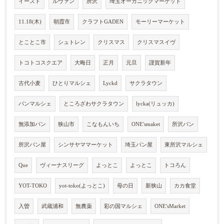
イースト
ルヴァン
所沢
埼玉オーガニックマーケット
11.18(木)
朝霞市
クラフトGADEN
モーリーマーケット
とことこ市
シュトレン
クリスマス
クリスマスイヴ
トコトコスクエア
大晦日
正月
元旦
謹賀新年
古代小麦
ひとりマルシェ
Lyckd
サクラタウン
パンマルシェ
ところざわサクラタウン
lycka(リュッカ)
無添加パン
狭山市
こなもんいち
ONE'smaket
所沢パン
所沢パン屋
シンサヤママーケット
埼玉パン屋
東所沢マルシェ
Que
ヴィーナスリーグ
よっとこ
よっとこ
トコろん
YOT-TOKO
yot-toko(よっとこ)
母の日
新狭山
カカ食堂
入曽
武蔵浦和
無農薬
彩の国マルシェ
ONE'sMarket