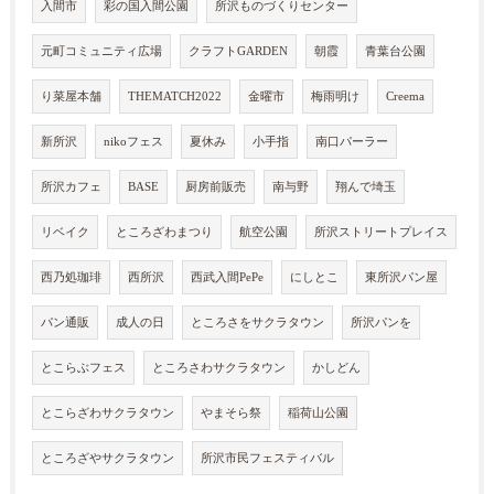
入間市
彩の国入間公園
所沢ものづくりセンター
元町コミュニティ広場
クラフトGARDEN
朝霞
青葉台公園
り菜屋本舗
THEMATCH2022
金曜市
梅雨明け
Creema
新所沢
nikoフェス
夏休み
小手指
南口パーラー
所沢カフェ
BASE
厨房前販売
南与野
翔んで埼玉
リベイク
ところざわまつり
航空公園
所沢ストリートプレイス
西乃処珈琲
西所沢
西武入間PePe
にしとこ
東所沢パン屋
パン通販
成人の日
ところさをサクラタウン
所沢パンを
とこらぶフェス
ところさわサクラタウン
かしどん
とこらざわサクラタウン
やまそら祭
稲荷山公園
ところざやサクラタウン
所沢市民フェスティバル