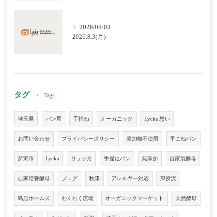
2026/08/03
2026.8.3(月)
タグ
Tags
埼玉県
パン屋
手捏ね
オーガニック
Lycka 想い
お問い合わせ
プライバシーポリシー
添加物不使用
手ごねパン
所沢市
Lycka
リュッカ
手捏ねパン
無添加
自家製酵母
自家培養酵母
ブログ
秋津
アレルギー対応
東所沢
島忠ホームズ
わくわく広場
オーガニックマーケット
天然酵母