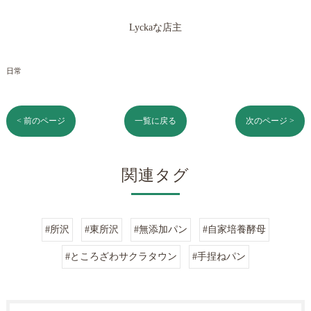
Lyckaな店主
日常
< 前のページ
一覧に戻る
次のページ >
関連タグ
#所沢
#東所沢
#無添加パン
#自家培養酵母
#ところざわサクラタウン
#手捏ねパン