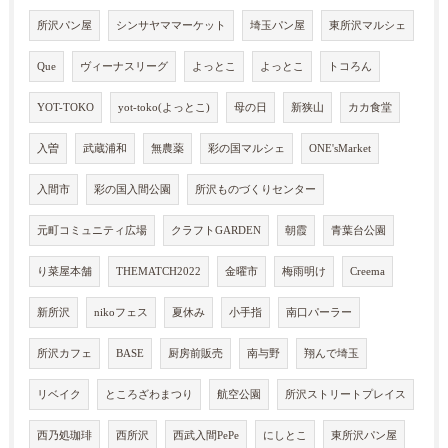
所沢パン屋
シンサヤママーケット
埼玉パン屋
東所沢マルシェ
Que
ヴィーナスリーグ
よっとこ
よっとこ
トコろん
YOT-TOKO
yot-toko(よっとこ)
母の日
新狭山
カカ食堂
入曽
武蔵浦和
無農薬
彩の国マルシェ
ONE'sMarket
入間市
彩の国入間公園
所沢ものづくりセンター
元町コミュニティ広場
クラフトGARDEN
朝霞
青葉台公園
り菜屋本舗
THEMATCH2022
金曜市
梅雨明け
Creema
新所沢
nikoフェス
夏休み
小手指
南口パーラー
所沢カフェ
BASE
厨房前販売
南与野
翔んで埼玉
リベイク
ところざわまつり
航空公園
所沢ストリートプレイス
西乃処珈琲
西所沢
西武入間PePe
にしとこ
東所沢パン屋