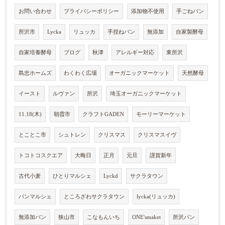
お問い合わせ
プライバシーポリシー
添加物不使用
手ごねパン
所沢市
Lycka
リュッカ
手捏ねパン
無添加
自家製酵母
自家培養酵母
ブログ
秋津
アレルギー対応
東所沢
島忠ホームズ
わくわく広場
オーガニックマーケット
天然酵母
イースト
ルヴァン
所沢
埼玉オーガニックマーケット
11.18(木)
朝霞市
クラフトGADEN
モーリーマーケット
とことこ市
シュトレン
クリスマス
クリスマスイヴ
トコトコスクエア
大晦日
正月
元旦
謹賀新年
古代小麦
ひとりマルシェ
Lyckd
サクラタウン
パンマルシェ
ところざわサクラタウン
lycka(リュッカ)
無添加パン
狭山市
こなもんいち
ONE'smaket
所沢パン