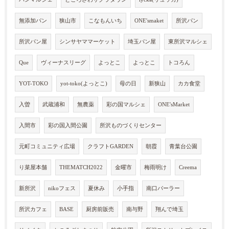
無添加パン
狭山市
こなもんいち
ONE'smaket
所沢パン
所沢パン屋
シンサヤママーケット
埼玉パン屋
東所沢マルシェ
Que
ヴィーナスリーグ
よっとこ
よっとこ
トコろん
YOT-TOKO
yot-toko(よっとこ)
母の日
新狭山
カカ食堂
入曽
武蔵浦和
無農薬
彩の国マルシェ
ONE'sMarket
入間市
彩の国入間公園
所沢ものづくりセンター
元町コミュニティ広場
クラフトGARDEN
朝霞
青葉台公園
り菜屋本舗
THEMATCH2022
金曜市
梅雨明け
Creema
新所沢
nikoフェス
夏休み
小手指
南口パーラー
所沢カフェ
BASE
厨房前販売
南与野
翔んで埼玉