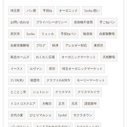
埼玉県
パン屋
手捏ね
オーガニック
Lycka 想い
お問い合わせ
プライバシーポリシー
添加物不使用
手ごねパン
所沢市
Lycka
リュッカ
手捏ねパン
無添加
自家製酵母
自家培養酵母
ブログ
秋津
アレルギー対応
東所沢
島忠ホームズ
わくわく広場
オーガニックマーケット
天然酵母
イースト
ルヴァン
所沢
埼玉オーガニックマーケット
11.18(木)
朝霞市
クラフトGADEN
モーリーマーケット
とことこ市
シュトレン
クリスマス
クリスマスイヴ
トコトコスクエア
大晦日
正月
元旦
謹賀新年
古代小麦
ひとりマルシェ
Lyckd
サクラタウン
パンマルシェ
ところざわサクラタウン
lycka(リュッカ)