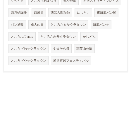
リベイク
ところざわまつり
航空公園
所沢ストリートプレイス
西乃処珈琲
西所沢
西武入間PePe
にしとこ
東所沢パン屋
パン通販
成人の日
ところさをサクラタウン
所沢パンを
とこらぶフェス
ところさわサクラタウン
かしどん
とこらざわサクラタウン
やまそら祭
稲荷山公園
ところざやサクラタウン
所沢市民フェスティバル