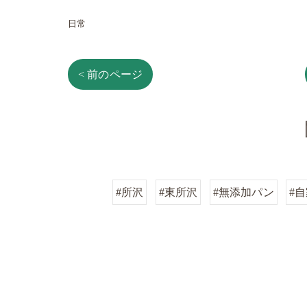
日常
< 前のページ
#所沢
#東所沢
#無添加パン
#