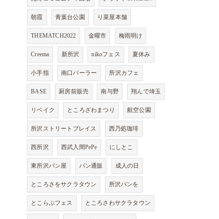
朝霞
青葉台公園
り菜屋本舗
THEMATCH2022
金曜市
梅雨明け
Creema
新所沢
nikoフェス
夏休み
小手指
南口パーラー
所沢カフェ
BASE
厨房前販売
南与野
翔んで埼玉
リベイク
ところざわまつり
航空公園
所沢ストリートプレイス
西乃処珈琲
西所沢
西武入間PePe
にしとこ
東所沢パン屋
パン通販
成人の日
ところさをサクラタウン
所沢パンを
とこらぶフェス
ところさわサクラタウン