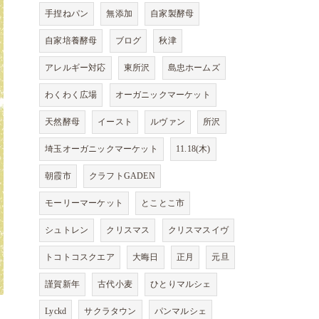
手捏ねパン
無添加
自家製酵母
自家培養酵母
ブログ
秋津
アレルギー対応
東所沢
島忠ホームズ
わくわく広場
オーガニックマーケット
天然酵母
イースト
ルヴァン
所沢
埼玉オーガニックマーケット
11.18(木)
朝霞市
クラフトGADEN
モーリーマーケット
とことこ市
シュトレン
クリスマス
クリスマスイヴ
トコトコスクエア
大晦日
正月
元旦
謹賀新年
古代小麦
ひとりマルシェ
Lyckd
サクラタウン
パンマルシェ