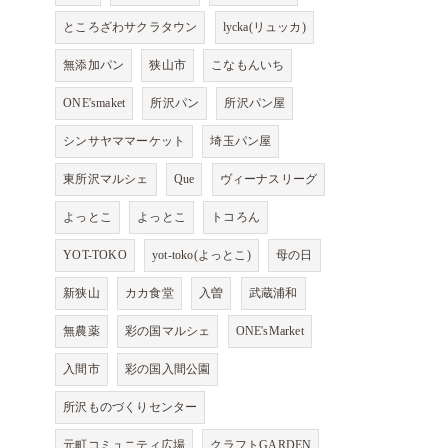
ところざわサクラタウン
lycka(リュッカ)
無添加パン
狭山市
こなもんいち
ONE'smaket
所沢パン
所沢パン屋
シンサヤママーケット
埼玉パン屋
東所沢マルシェ
Que
ヴィーナスリーグ
よっとこ
よっとこ
トコろん
YOT-TOKO
yot-toko(よっとこ)
母の日
新狭山
カカ食堂
入曽
武蔵浦和
無農薬
彩の国マルシェ
ONE'sMarket
入間市
彩の国入間公園
所沢ものづくりセンター
元町コミュニティ広場
クラフトGARDEN