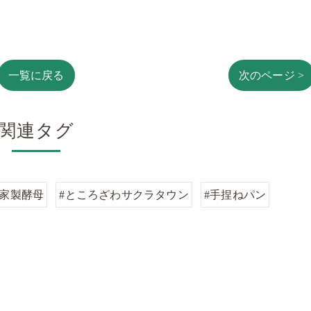
一覧に戻る
次のページ >
関連タグ
自家製酵母
#ところざわサクラタウン
#手捏ねパン