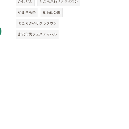
かしどん
とこらざわサクラタウン
やまそら祭
稲荷山公園
ところざやサクラタウン
所沢市民フェスティバル