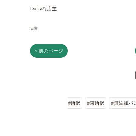
Lyckaな店主
日常
< 前のページ
#所沢
#東所沢
#無添加パ