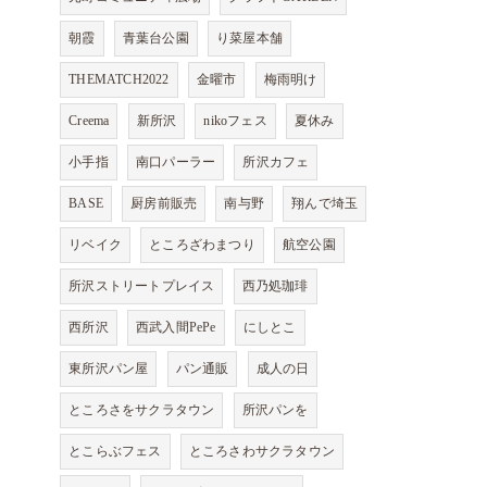
朝霞
青葉台公園
り菜屋本舗
THEMATCH2022
金曜市
梅雨明け
Creema
新所沢
nikoフェス
夏休み
小手指
南口パーラー
所沢カフェ
BASE
厨房前販売
南与野
翔んで埼玉
リベイク
ところざわまつり
航空公園
所沢ストリートプレイス
西乃処珈琲
西所沢
西武入間PePe
にしとこ
東所沢パン屋
パン通販
成人の日
ところさをサクラタウン
所沢パンを
とこらぶフェス
ところさわサクラタウン