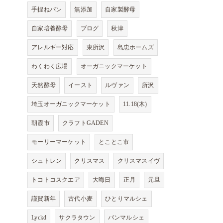
手捏ねパン
無添加
自家製酵母
自家培養酵母
ブログ
秋津
アレルギー対応
東所沢
島忠ホームズ
わくわく広場
オーガニックマーケット
天然酵母
イースト
ルヴァン
所沢
埼玉オーガニックマーケット
11.18(木)
朝霞市
クラフトGADEN
モーリーマーケット
とことこ市
シュトレン
クリスマス
クリスマスイヴ
トコトコスクエア
大晦日
正月
元旦
謹賀新年
古代小麦
ひとりマルシェ
Lyckd
サクラタウン
パンマルシェ