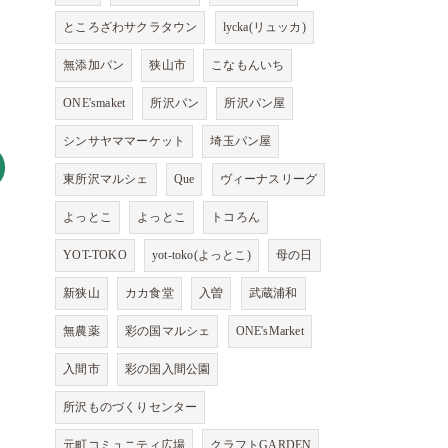
ところざわサクラタウン
lycka(リュッカ)
無添加パン
狭山市
こなもんいち
ONE'smaket
所沢パン
所沢パン屋
シンサヤママーケット
埼玉パン屋
東所沢マルシェ
Que
ヴィーナスリーグ
よっとこ
よっとこ
トコろん
YOT-TOKO
yot-toko(よっとこ)
母の日
新狭山
カカ食堂
入曽
武蔵浦和
無農薬
彩の国マルシェ
ONE'sMarket
入間市
彩の国入間公園
所沢ものづくりセンター
元町コミュニティ広場
クラフトGARDEN