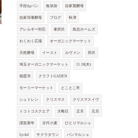
手捏ねパン
無添加
自家製酵母
自家培養酵母
ブログ
秋津
アレルギー対応
東所沢
島忠ホームズ
わくわく広場
オーガニックマーケット
天然酵母
イースト
ルヴァン
所沢
埼玉オーガニックマーケット
11.18(木)
朝霞市
クラフトGADEN
モーリーマーケット
とことこ市
シュトレン
クリスマス
クリスマスイヴ
トコトコスクエア
大晦日
正月
元旦
謹賀新年
古代小麦
ひとりマルシェ
Lyckd
サクラタウン
パンマルシェ