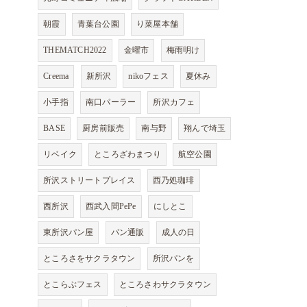
朝霞
青葉台公園
り菜屋本舗
THEMATCH2022
金曜市
梅雨明け
Creema
新所沢
nikoフェス
夏休み
小手指
南口パーラー
所沢カフェ
BASE
厨房前販売
南与野
翔んで埼玉
リベイク
ところざわまつり
航空公園
所沢ストリートプレイス
西乃処珈琲
西所沢
西武入間PePe
にしとこ
東所沢パン屋
パン通販
成人の日
ところさをサクラタウン
所沢パンを
とこらぶフェス
ところさわサクラタウン