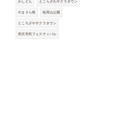
かしどん
とこらざわサクラタウン
やまそら祭
稲荷山公園
ところざやサクラタウン
所沢市民フェスティバル