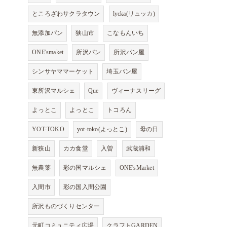
ところざわサクラタウン
lycka(リュッカ)
無添加パン
狭山市
こなもんいち
ONE'smaket
所沢パン
所沢パン屋
シンサヤママーケット
埼玉パン屋
東所沢マルシェ
Que
ヴィーナスリーグ
よっとこ
よっとこ
トコろん
YOT-TOKO
yot-toko(よっとこ)
母の日
新狭山
カカ食堂
入曽
武蔵浦和
無農薬
彩の国マルシェ
ONE'sMarket
入間市
彩の国入間公園
所沢ものづくりセンター
元町コミュニティ広場
クラフトGARDEN