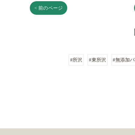
< 前のページ
#所沢
#東所沢
#無添加