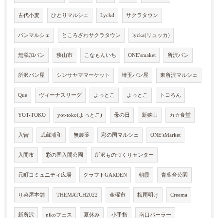
古代小麦
ひとりマルシェ
Lyckd
サクラタウン
パンマルシェ
ところざわサクラタウン
lycka(リュッカ)
無添加パン
狭山市
こなもんいち
ONE'smaket
所沢パン
所沢パン屋
シンサヤママーケット
埼玉パン屋
東所沢マルシェ
Que
ヴィーナスリーグ
よっとこ
よっとこ
トコろん
YOT-TOKO
yot-toko(よっとこ)
母の日
新狭山
カカ食堂
入曽
武蔵浦和
無農薬
彩の国マルシェ
ONE'sMarket
入間市
彩の国入間公園
所沢ものづくりセンター
元町コミュニティ広場
クラフトGARDEN
朝霞
青葉台公園
り菜屋本舗
THEMATCH2022
金曜市
梅雨明け
Creema
新所沢
nikoフェス
夏休み
小手指
南口パーラー