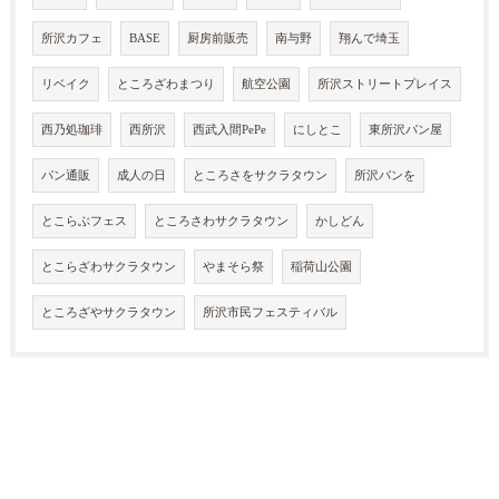
所沢カフェ
BASE
厨房前販売
南与野
翔んで埼玉
リベイク
ところざわまつり
航空公園
所沢ストリートプレイス
西乃処珈琲
西所沢
西武入間PePe
にしとこ
東所沢パン屋
パン通販
成人の日
ところさをサクラタウン
所沢パンを
とこらぶフェス
ところさわサクラタウン
かしどん
とこらざわサクラタウン
やまそら祭
稲荷山公園
ところざやサクラタウン
所沢市民フェスティバル