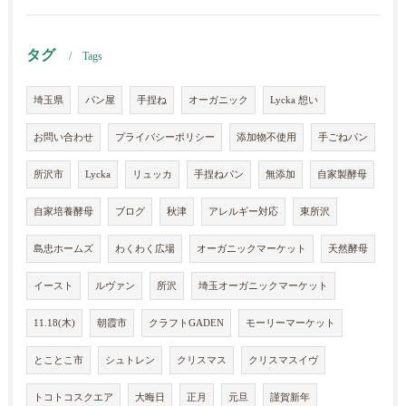
タグ
Tags
埼玉県
パン屋
手捏ね
オーガニック
Lycka 想い
お問い合わせ
プライバシーポリシー
添加物不使用
手ごねパン
所沢市
Lycka
リュッカ
手捏ねパン
無添加
自家製酵母
自家培養酵母
ブログ
秋津
アレルギー対応
東所沢
島忠ホームズ
わくわく広場
オーガニックマーケット
天然酵母
イースト
ルヴァン
所沢
埼玉オーガニックマーケット
11.18(木)
朝霞市
クラフトGADEN
モーリーマーケット
とことこ市
シュトレン
クリスマス
クリスマスイヴ
トコトコスクエア
大晦日
正月
元旦
謹賀新年