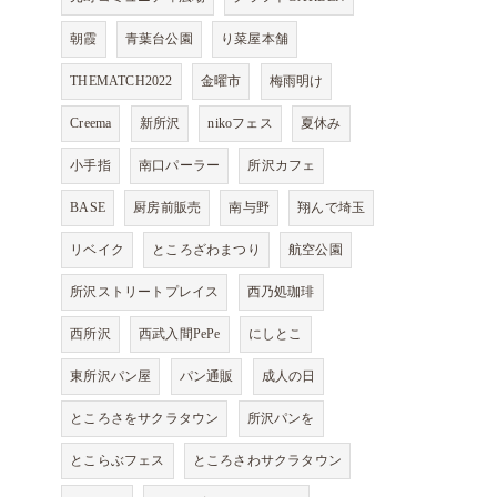
朝霞
青葉台公園
り菜屋本舗
THEMATCH2022
金曜市
梅雨明け
Creema
新所沢
nikoフェス
夏休み
小手指
南口パーラー
所沢カフェ
BASE
厨房前販売
南与野
翔んで埼玉
リベイク
ところざわまつり
航空公園
所沢ストリートプレイス
西乃処珈琲
西所沢
西武入間PePe
にしとこ
東所沢パン屋
パン通販
成人の日
ところさをサクラタウン
所沢パンを
とこらぶフェス
ところさわサクラタウン