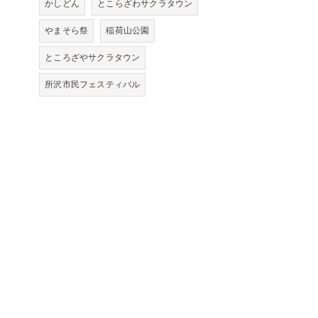
かしどん
とこらざわサクラタウン
やまそら祭
稲荷山公園
ところざやサクラタウン
所沢市民フェスティバル