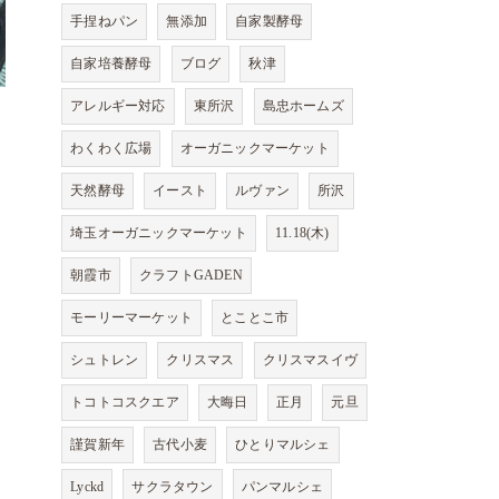
手捏ねパン
無添加
自家製酵母
自家培養酵母
ブログ
秋津
アレルギー対応
東所沢
島忠ホームズ
わくわく広場
オーガニックマーケット
天然酵母
イースト
ルヴァン
所沢
埼玉オーガニックマーケット
11.18(木)
朝霞市
クラフトGADEN
モーリーマーケット
とことこ市
シュトレン
クリスマス
クリスマスイヴ
トコトコスクエア
大晦日
正月
元旦
謹賀新年
古代小麦
ひとりマルシェ
Lyckd
サクラタウン
パンマルシェ