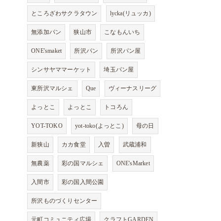
ところざわサクラタウン
lycka(リュッカ)
無添加パン
狭山市
こなもんいち
ONE'smaket
所沢パン
所沢パン屋
シンサヤママーケット
埼玉パン屋
東所沢マルシェ
Que
ヴィーナスリーグ
よっとこ
よっとこ
トコろん
YOT-TOKO
yot-toko(よっとこ)
母の日
新狭山
カカ食堂
入曽
武蔵浦和
無農薬
彩の国マルシェ
ONE'sMarket
入間市
彩の国入間公園
所沢ものづくりセンター
元町コミュニティ広場
クラフトGARDEN