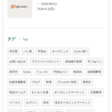
2026/08/02
2026.8.2(日)
タグ
Tags
埼玉県
パン屋
手捏ね
オーガニック
Lycka 想い
お問い合わせ
プライバシーポリシー
添加物不使用
手ごねパン
所沢市
Lycka
リュッカ
手捏ねパン
無添加
自家製酵母
自家培養酵母
ブログ
秋津
アレルギー対応
東所沢
島忠ホームズ
わくわく広場
オーガニックマーケット
天然酵母
イースト
ルヴァン
所沢
埼玉オーガニックマーケット