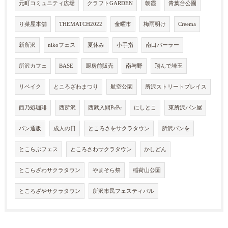
元町コミュニティ広場
クラフトGARDEN
朝霞
青葉台公園
り菜屋本舗
THEMATCH2022
金曜市
梅雨明け
Creema
新所沢
nikoフェス
夏休み
小手指
南口パーラー
所沢カフェ
BASE
厨房前販売
南与野
翔んで埼玉
リベイク
ところざわまつり
航空公園
所沢ストリートプレイス
西乃処珈琲
西所沢
西武入間PePe
にしとこ
東所沢パン屋
パン通販
成人の日
ところさをサクラタウン
所沢パンを
とこらぶフェス
ところさわサクラタウン
かしどん
とこらざわサクラタウン
やまそら祭
稲荷山公園
ところざやサクラタウン
所沢市民フェスティバル