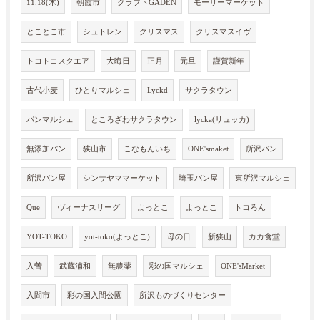
11.18(木)
朝霞市
クラフトGADEN
モーリーマーケット
とことこ市
シュトレン
クリスマス
クリスマスイヴ
トコトコスクエア
大晦日
正月
元旦
謹賀新年
古代小麦
ひとりマルシェ
Lyckd
サクラタウン
パンマルシェ
ところざわサクラタウン
lycka(リュッカ)
無添加パン
狭山市
こなもんいち
ONE'smaket
所沢パン
所沢パン屋
シンサヤママーケット
埼玉パン屋
東所沢マルシェ
Que
ヴィーナスリーグ
よっとこ
よっとこ
トコろん
YOT-TOKO
yot-toko(よっとこ)
母の日
新狭山
カカ食堂
入曽
武蔵浦和
無農薬
彩の国マルシェ
ONE'sMarket
入間市
彩の国入間公園
所沢ものづくりセンター