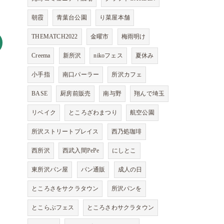
朝霞
青葉台公園
り菜屋本舗
THEMATCH2022
金曜市
梅雨明け
Creema
新所沢
nikoフェス
夏休み
小手指
南口パーラー
所沢カフェ
BASE
厨房前販売
南与野
翔んで埼玉
リベイク
ところざわまつり
航空公園
所沢ストリートプレイス
西乃処珈琲
西所沢
西武入間PePe
にしとこ
東所沢パン屋
パン通販
成人の日
ところさをサクラタウン
所沢パンを
とこらぶフェス
ところさわサクラタウン