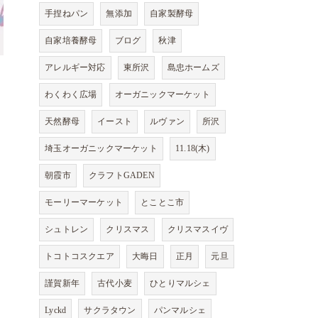
手捏ねパン
無添加
自家製酵母
自家培養酵母
ブログ
秋津
アレルギー対応
東所沢
島忠ホームズ
わくわく広場
オーガニックマーケット
天然酵母
イースト
ルヴァン
所沢
埼玉オーガニックマーケット
11.18(木)
朝霞市
クラフトGADEN
モーリーマーケット
とことこ市
シュトレン
クリスマス
クリスマスイヴ
トコトコスクエア
大晦日
正月
元旦
謹賀新年
古代小麦
ひとりマルシェ
Lyckd
サクラタウン
パンマルシェ