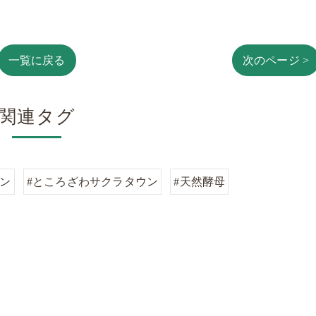
一覧に戻る
次のページ >
関連タグ
パン
#ところざわサクラタウン
#天然酵母