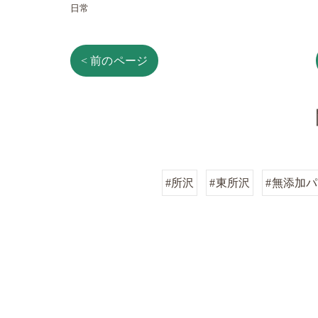
日常
< 前のページ
#所沢
#東所沢
#無添加