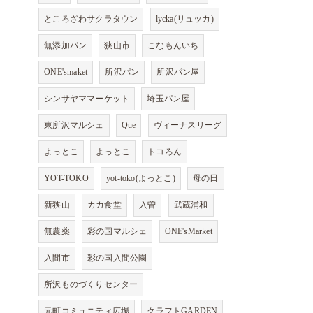
ところざわサクラタウン
lycka(リュッカ)
無添加パン
狭山市
こなもんいち
ONE'smaket
所沢パン
所沢パン屋
シンサヤママーケット
埼玉パン屋
東所沢マルシェ
Que
ヴィーナスリーグ
よっとこ
よっとこ
トコろん
YOT-TOKO
yot-toko(よっとこ)
母の日
新狭山
カカ食堂
入曽
武蔵浦和
無農薬
彩の国マルシェ
ONE'sMarket
入間市
彩の国入間公園
所沢ものづくりセンター
元町コミュニティ広場
クラフトGARDEN