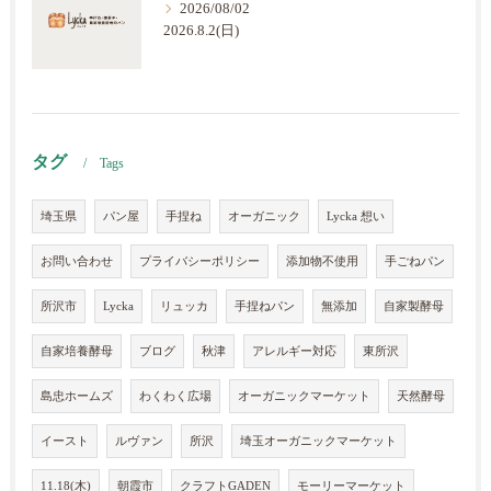
2026/08/02
2026.8.2(日)
タグ
Tags
埼玉県
パン屋
手捏ね
オーガニック
Lycka 想い
お問い合わせ
プライバシーポリシー
添加物不使用
手ごねパン
所沢市
Lycka
リュッカ
手捏ねパン
無添加
自家製酵母
自家培養酵母
ブログ
秋津
アレルギー対応
東所沢
島忠ホームズ
わくわく広場
オーガニックマーケット
天然酵母
イースト
ルヴァン
所沢
埼玉オーガニックマーケット
11.18(木)
朝霞市
クラフトGADEN
モーリーマーケット