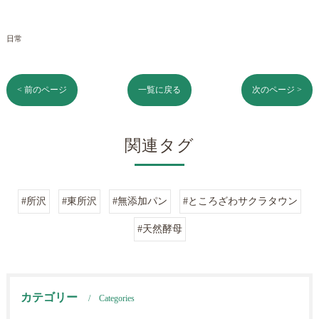
日常
< 前のページ
一覧に戻る
次のページ >
関連タグ
#所沢
#東所沢
#無添加パン
#ところざわサクラタウン
#天然酵母
カテゴリー
Categories