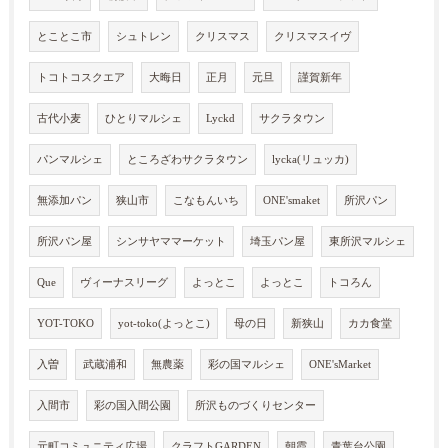
とことこ市
シュトレン
クリスマス
クリスマスイヴ
トコトコスクエア
大晦日
正月
元旦
謹賀新年
古代小麦
ひとりマルシェ
Lyckd
サクラタウン
パンマルシェ
ところざわサクラタウン
lycka(リュッカ)
無添加パン
狭山市
こなもんいち
ONE'smaket
所沢パン
所沢パン屋
シンサヤママーケット
埼玉パン屋
東所沢マルシェ
Que
ヴィーナスリーグ
よっとこ
よっとこ
トコろん
YOT-TOKO
yot-toko(よっとこ)
母の日
新狭山
カカ食堂
入曽
武蔵浦和
無農薬
彩の国マルシェ
ONE'sMarket
入間市
彩の国入間公園
所沢ものづくりセンター
元町コミュニティ広場
クラフトGARDEN
朝霞
青葉台公園