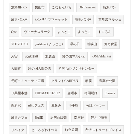
無添加パン
狭山市
こなもんいち
ONE'smaket
所沢パン
所沢パン屋
シンサヤママーケット
埼玉パン屋
東所沢マルシェ
Que
ヴィーナスリーグ
よっとこ
よっとこ
トコろん
YOT-TOKO
yot-toko(よっとこ)
母の日
新狭山
カカ食堂
入曽
武蔵浦和
無農薬
彩の国マルシェ
ONE'sMarket
入間市
彩の国入間公園
所沢ものづくりセンター
元町コミュニティ広場
クラフトGARDEN
朝霞
青葉台公園
り菜屋本舗
THEMATCH2022
金曜市
梅雨明け
Creema
新所沢
nikoフェス
夏休み
小手指
南口パーラー
所沢カフェ
BASE
厨房前販売
南与野
翔んで埼玉
リベイク
ところざわまつり
航空公園
所沢ストリートプレイス