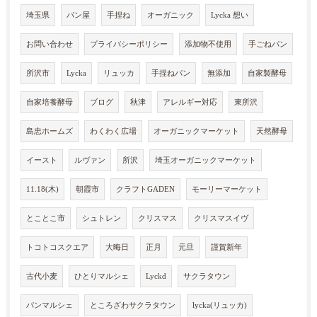
埼玉県
パン屋
手捏ね
オーガニック
Lycka 想い
お問い合わせ
プライバシーポリシー
添加物不使用
手ごねパン
所沢市
Lycka
リュッカ
手捏ねパン
無添加
自家製酵母
自家培養酵母
ブログ
秋津
アレルギー対応
東所沢
島忠ホームズ
わくわく広場
オーガニックマーケット
天然酵母
イースト
ルヴァン
所沢
埼玉オーガニックマーケット
11.18(木)
朝霞市
クラフトGADEN
モーリーマーケット
とことこ市
シュトレン
クリスマス
クリスマスイヴ
トコトコスクエア
大晦日
正月
元旦
謹賀新年
古代小麦
ひとりマルシェ
Lyckd
サクラタウン
パンマルシェ
ところざわサクラタウン
lycka(リュッカ)