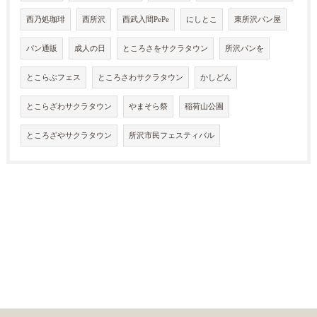
西乃処珈琲
西所沢
西武入間PePe
にしとこ
東所沢パン屋
パン通販
成人の日
ところさをサクラタウン
所沢パンを
とこらぶフェス
ところさわサクラタウン
かしどん
とこらざわサクラタウン
やまそら祭
稲荷山公園
ところざやサクラタウン
所沢市民フェスティバル