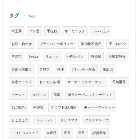
タグ
Tags
埼玉県
パン屋
手捏ね
オーガニック
Lycka 想い
お問い合わせ
プライバシーポリシー
添加物不使用
手ごねパン
所沢市
Lycka
リュッカ
手捏ねパン
無添加
自家製酵母
自家培養酵母
ブログ
秋津
アレルギー対応
東所沢
島忠ホームズ
わくわく広場
オーガニックマーケット
天然酵母
イースト
ルヴァン
所沢
埼玉オーガニックマーケット
11.18(木)
朝霞市
クラフトGADEN
モーリーマーケット
とことこ市
シュトレン
クリスマス
クリスマスイヴ
トコトコスクエア
大晦日
正月
元旦
謹賀新年