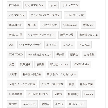
古代小麦
ひとりマルシェ
Lyckd
サクラタウン
パンマルシェ
ところざわサクラタウン
lycka(リュッカ)
無添加パン
狭山市
こなもんいち
ONE'smaket
所沢パン
所沢パン屋
シンサヤママーケット
埼玉パン屋
東所沢マルシェ
Que
ヴィーナスリーグ
よっとこ
よっとこ
トコろん
YOT-TOKO
yot-toko(よっとこ)
母の日
新狭山
カカ食堂
入曽
武蔵浦和
無農薬
彩の国マルシェ
ONE'sMarket
入間市
彩の国入間公園
所沢ものづくりセンター
元町コミュニティ広場
クラフトGARDEN
朝霞
青葉台公園
り菜屋本舗
THEMATCH2022
金曜市
梅雨明け
Creema
新所沢
nikoフェス
夏休み
小手指
南口パーラー