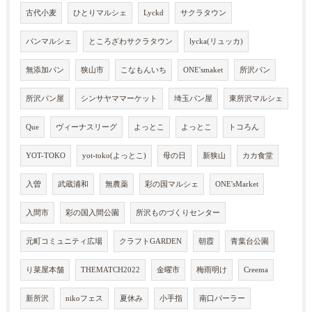
古代小麦
ひとりマルシェ
Lyckd
サクラタウン
パンマルシェ
ところざわサクラタウン
lycka(リュッカ)
無添加パン
狭山市
こなもんいち
ONE'smaket
所沢パン
所沢パン屋
シンサヤママーケット
埼玉パン屋
東所沢マルシェ
Que
ヴィーナスリーグ
よっとこ
よっとこ
トコろん
YOT-TOKO
yot-toko(よっとこ)
母の日
新狭山
カカ食堂
入曽
武蔵浦和
無農薬
彩の国マルシェ
ONE'sMarket
入間市
彩の国入間公園
所沢ものづくりセンター
元町コミュニティ広場
クラフトGARDEN
朝霞
青葉台公園
り菜屋本舗
THEMATCH2022
金曜市
梅雨明け
Creema
新所沢
nikoフェス
夏休み
小手指
南口パーラー