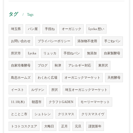
タグ
Tags
埼玉県
パン屋
手捏ね
オーガニック
Lycka 想い
お問い合わせ
プライバシーポリシー
添加物不使用
手ごねパン
所沢市
Lycka
リュッカ
手捏ねパン
無添加
自家製酵母
自家培養酵母
ブログ
秋津
アレルギー対応
東所沢
島忠ホームズ
わくわく広場
オーガニックマーケット
天然酵母
イースト
ルヴァン
所沢
埼玉オーガニックマーケット
11.18(木)
朝霞市
クラフトGADEN
モーリーマーケット
とことこ市
シュトレン
クリスマス
クリスマスイヴ
トコトコスクエア
大晦日
正月
元旦
謹賀新年