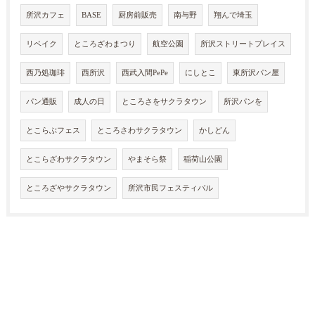
所沢カフェ
BASE
厨房前販売
南与野
翔んで埼玉
リベイク
ところざわまつり
航空公園
所沢ストリートプレイス
西乃処珈琲
西所沢
西武入間PePe
にしとこ
東所沢パン屋
パン通販
成人の日
ところさをサクラタウン
所沢パンを
とこらぶフェス
ところさわサクラタウン
かしどん
とこらざわサクラタウン
やまそら祭
稲荷山公園
ところざやサクラタウン
所沢市民フェスティバル