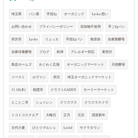
埼玉県
パン屋
手捏ね
オーガニック
Lycka 想い
お問い合わせ
プライバシーポリシー
添加物不使用
手ごねパン
所沢市
Lycka
リュッカ
手捏ねパン
無添加
自家製酵母
自家培養酵母
ブログ
秋津
アレルギー対応
東所沢
島忠ホームズ
わくわく広場
オーガニックマーケット
天然酵母
イースト
ルヴァン
所沢
埼玉オーガニックマーケット
11.18(木)
朝霞市
クラフトGADEN
モーリーマーケット
とことこ市
シュトレン
クリスマス
クリスマスイヴ
トコトコスクエア
大晦日
正月
元旦
謹賀新年
古代小麦
ひとりマルシェ
Lyckd
サクラタウン