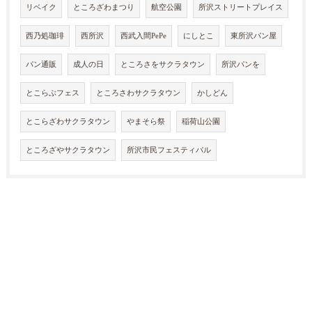
リベイク
ところざわまつり
航空公園
所沢ストリートプレイス
西乃処珈琲
西所沢
西武入間PePe
にしとこ
東所沢パン屋
パン通販
成人の日
ところさをサクラタウン
所沢パンを
とこらぶフェス
ところさわサクラタウン
かしどん
とこらざわサクラタウン
やまそら祭
稲荷山公園
ところざやサクラタウン
所沢市民フェスティバル