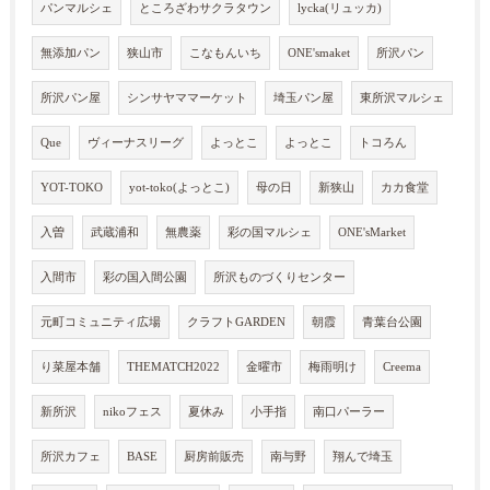
パンマルシェ
ところざわサクラタウン
lycka(リュッカ)
無添加パン
狭山市
こなもんいち
ONE'smaket
所沢パン
所沢パン屋
シンサヤママーケット
埼玉パン屋
東所沢マルシェ
Que
ヴィーナスリーグ
よっとこ
よっとこ
トコろん
YOT-TOKO
yot-toko(よっとこ)
母の日
新狭山
カカ食堂
入曽
武蔵浦和
無農薬
彩の国マルシェ
ONE'sMarket
入間市
彩の国入間公園
所沢ものづくりセンター
元町コミュニティ広場
クラフトGARDEN
朝霞
青葉台公園
り菜屋本舗
THEMATCH2022
金曜市
梅雨明け
Creema
新所沢
nikoフェス
夏休み
小手指
南口パーラー
所沢カフェ
BASE
厨房前販売
南与野
翔んで埼玉