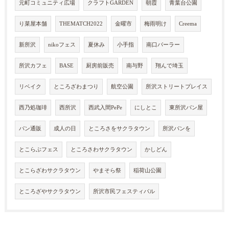
元町コミュニティ広場
クラフトGARDEN
朝霞
青葉台公園
り菜屋本舗
THEMATCH2022
金曜市
梅雨明け
Creema
新所沢
nikoフェス
夏休み
小手指
南口パーラー
所沢カフェ
BASE
厨房前販売
南与野
翔んで埼玉
リベイク
ところざわまつり
航空公園
所沢ストリートプレイス
西乃処珈琲
西所沢
西武入間PePe
にしとこ
東所沢パン屋
パン通販
成人の日
ところさをサクラタウン
所沢パンを
とこらぶフェス
ところさわサクラタウン
かしどん
とこらざわサクラタウン
やまそら祭
稲荷山公園
ところざやサクラタウン
所沢市民フェスティバル