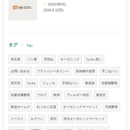
2026/08/02
2026.8.2(日)
タグ
Tags
埼玉県
パン屋
手捏ね
オーガニック
Lycka 想い
お問い合わせ
プライバシーポリシー
添加物不使用
手ごねパン
所沢市
Lycka
リュッカ
手捏ねパン
無添加
自家製酵母
自家培養酵母
ブログ
秋津
アレルギー対応
東所沢
島忠ホームズ
わくわく広場
オーガニックマーケット
天然酵母
イースト
ルヴァン
所沢
埼玉オーガニックマーケット