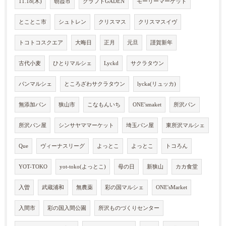
11.18(木)
朝霞市
クラフトGADEN
モーリーマーケット
とことこ市
シュトレン
クリスマス
クリスマスイヴ
トコトコスクエア
大晦日
正月
元旦
謹賀新年
古代小麦
ひとりマルシェ
Lyckd
サクラタウン
パンマルシェ
ところざわサクラタウン
lycka(リュッカ)
無添加パン
狭山市
こなもんいち
ONE'smaket
所沢パン
所沢パン屋
シンサヤママーケット
埼玉パン屋
東所沢マルシェ
Que
ヴィーナスリーグ
よっとこ
よっとこ
トコろん
YOT-TOKO
yot-toko(よっとこ)
母の日
新狭山
カカ食堂
入曽
武蔵浦和
無農薬
彩の国マルシェ
ONE'sMarket
入間市
彩の国入間公園
所沢ものづくりセンター