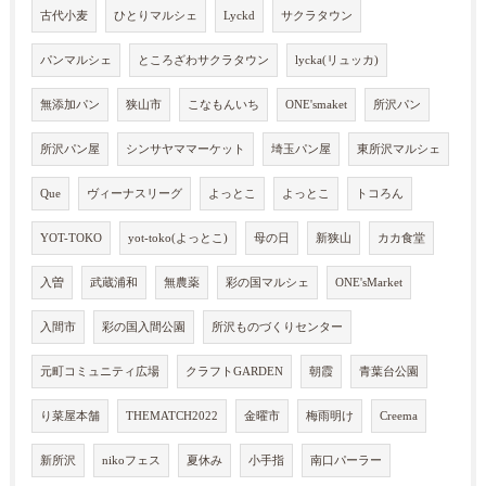
古代小麦
ひとりマルシェ
Lyckd
サクラタウン
パンマルシェ
ところざわサクラタウン
lycka(リュッカ)
無添加パン
狭山市
こなもんいち
ONE'smaket
所沢パン
所沢パン屋
シンサヤママーケット
埼玉パン屋
東所沢マルシェ
Que
ヴィーナスリーグ
よっとこ
よっとこ
トコろん
YOT-TOKO
yot-toko(よっとこ)
母の日
新狭山
カカ食堂
入曽
武蔵浦和
無農薬
彩の国マルシェ
ONE'sMarket
入間市
彩の国入間公園
所沢ものづくりセンター
元町コミュニティ広場
クラフトGARDEN
朝霞
青葉台公園
り菜屋本舗
THEMATCH2022
金曜市
梅雨明け
Creema
新所沢
nikoフェス
夏休み
小手指
南口パーラー