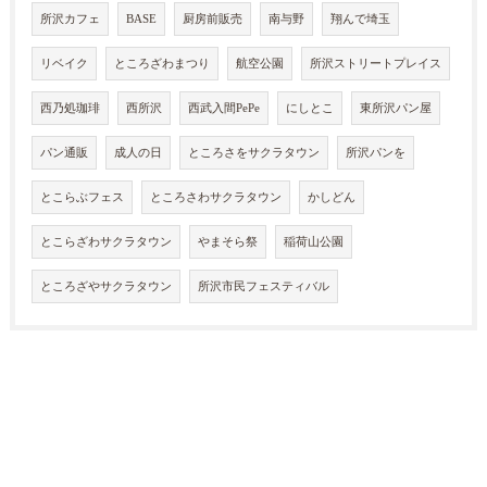
所沢カフェ
BASE
厨房前販売
南与野
翔んで埼玉
リベイク
ところざわまつり
航空公園
所沢ストリートプレイス
西乃処珈琲
西所沢
西武入間PePe
にしとこ
東所沢パン屋
パン通販
成人の日
ところさをサクラタウン
所沢パンを
とこらぶフェス
ところさわサクラタウン
かしどん
とこらざわサクラタウン
やまそら祭
稲荷山公園
ところざやサクラタウン
所沢市民フェスティバル