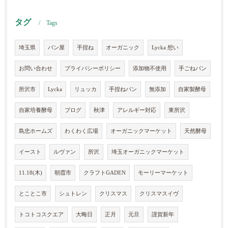
タグ
Tags
埼玉県
パン屋
手捏ね
オーガニック
Lycka 想い
お問い合わせ
プライバシーポリシー
添加物不使用
手ごねパン
所沢市
Lycka
リュッカ
手捏ねパン
無添加
自家製酵母
自家培養酵母
ブログ
秋津
アレルギー対応
東所沢
島忠ホームズ
わくわく広場
オーガニックマーケット
天然酵母
イースト
ルヴァン
所沢
埼玉オーガニックマーケット
11.18(木)
朝霞市
クラフトGADEN
モーリーマーケット
とことこ市
シュトレン
クリスマス
クリスマスイヴ
トコトコスクエア
大晦日
正月
元旦
謹賀新年