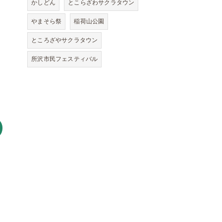
かしどん
とこらざわサクラタウン
やまそら祭
稲荷山公園
ところざやサクラタウン
所沢市民フェスティバル