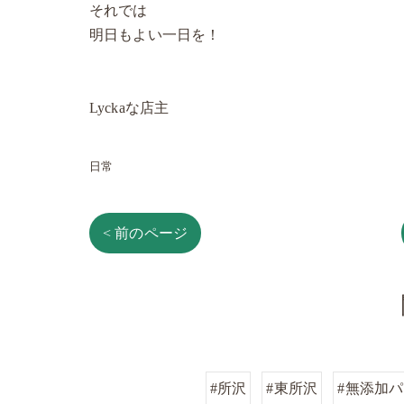
それでは
明日もよい一日を！
Lyckaな店主
日常
< 前のページ
#所沢
#東所沢
#無添加