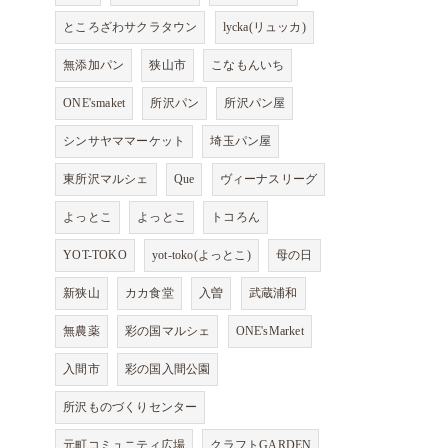
ところざわサクラタウン
lycka(リュッカ)
無添加パン
狭山市
こなもんいち
ONE'smaket
所沢パン
所沢パン屋
シンサヤママーケット
埼玉パン屋
東所沢マルシェ
Que
ヴィーナスリーグ
よっとこ
よっとこ
トコろん
YOT-TOKO
yot-toko(よっとこ)
母の日
新狭山
カカ食堂
入曽
武蔵浦和
無農薬
彩の国マルシェ
ONE'sMarket
入間市
彩の国入間公園
所沢ものづくりセンター
元町コミュニティ広場
クラフトGARDEN