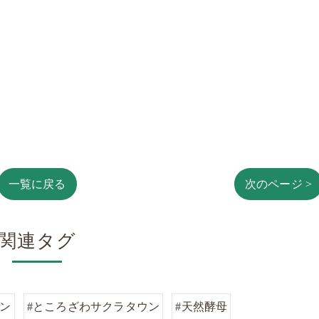
一覧に戻る
次のページ >
関連タグ
パン
#ところざわサクラタウン
#天然酵母