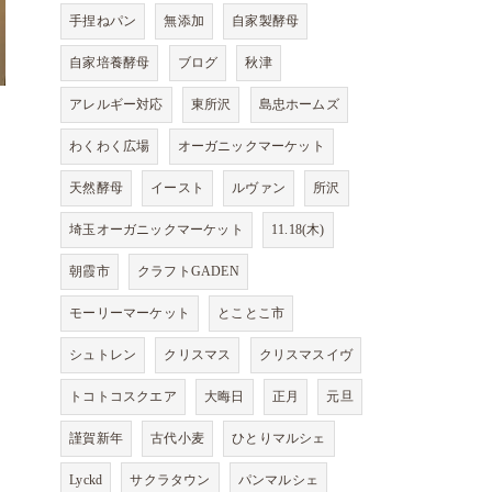
手捏ねパン
無添加
自家製酵母
自家培養酵母
ブログ
秋津
アレルギー対応
東所沢
島忠ホームズ
わくわく広場
オーガニックマーケット
天然酵母
イースト
ルヴァン
所沢
埼玉オーガニックマーケット
11.18(木)
朝霞市
クラフトGADEN
モーリーマーケット
とことこ市
シュトレン
クリスマス
クリスマスイヴ
トコトコスクエア
大晦日
正月
元旦
謹賀新年
古代小麦
ひとりマルシェ
Lyckd
サクラタウン
パンマルシェ