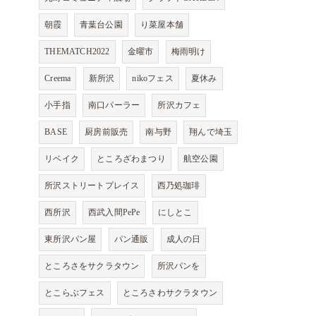
朝霞
青葉台公園
り菜屋本舗
THEMATCH2022
金曜市
梅雨明け
Creema
新所沢
nikoフェス
夏休み
小手指
南口パーラー
所沢カフェ
BASE
厨房前販売
南与野
翔んで埼玉
リベイク
ところざわまつり
航空公園
所沢ストリートプレイス
西乃処珈琲
西所沢
西武入間PePe
にしとこ
東所沢パン屋
パン通販
成人の日
ところさをサクラタウン
所沢パンを
とこらぶフェス
ところさわサクラタウン