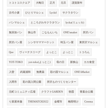
トコトコスクエア
大晦日
正月
元旦
謹賀新年
古代小麦
ひとりマルシェ
Lyckd
サクラタウン
パンマルシェ
ところざわサクラタウン
lycka(リュッカ)
無添加パン
狭山市
こなもんいち
ONE'smaket
所沢パン
所沢パン屋
シンサヤママーケット
埼玉パン屋
東所沢マルシェ
Que
ヴィーナスリーグ
よっとこ
よっとこ
トコろん
YOT-TOKO
yot-toko(よっとこ)
母の日
新狭山
カカ食堂
入曽
武蔵浦和
無農薬
彩の国マルシェ
ONE'sMarket
入間市
彩の国入間公園
所沢ものづくりセンター
元町コミュニティ広場
クラフトGARDEN
朝霞
青葉台公園
り菜屋本舗
THEMATCH2022
金曜市
梅雨明け
Creema