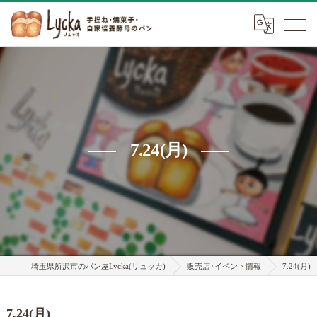
7.24(月)
埼玉県所沢市のパン屋Lycka(リュッカ)
販売店･イベント情報
7.24(月)
7.24(月)