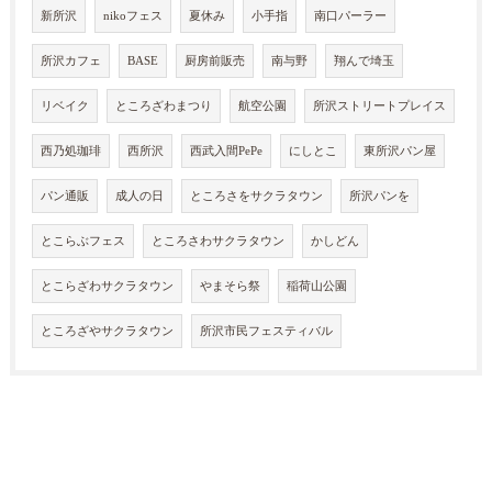
新所沢
nikoフェス
夏休み
小手指
南口パーラー
所沢カフェ
BASE
厨房前販売
南与野
翔んで埼玉
リベイク
ところざわまつり
航空公園
所沢ストリートプレイス
西乃処珈琲
西所沢
西武入間PePe
にしとこ
東所沢パン屋
パン通販
成人の日
ところさをサクラタウン
所沢パンを
とこらぶフェス
ところさわサクラタウン
かしどん
とこらざわサクラタウン
やまそら祭
稲荷山公園
ところざやサクラタウン
所沢市民フェスティバル