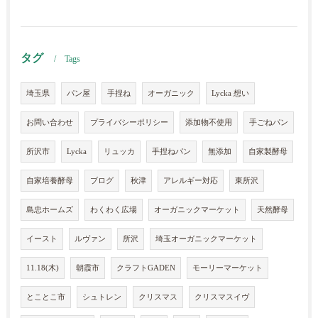
タグ
Tags
埼玉県
パン屋
手捏ね
オーガニック
Lycka 想い
お問い合わせ
プライバシーポリシー
添加物不使用
手ごねパン
所沢市
Lycka
リュッカ
手捏ねパン
無添加
自家製酵母
自家培養酵母
ブログ
秋津
アレルギー対応
東所沢
島忠ホームズ
わくわく広場
オーガニックマーケット
天然酵母
イースト
ルヴァン
所沢
埼玉オーガニックマーケット
11.18(木)
朝霞市
クラフトGADEN
モーリーマーケット
とことこ市
シュトレン
クリスマス
クリスマスイヴ