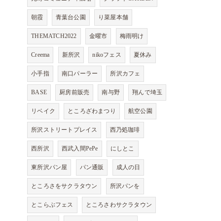
朝霞
青葉台公園
り菜屋本舗
THEMATCH2022
金曜市
梅雨明け
Creema
新所沢
nikoフェス
夏休み
小手指
南口パーラー
所沢カフェ
BASE
厨房前販売
南与野
翔んで埼玉
リベイク
ところざわまつり
航空公園
所沢ストリートプレイス
西乃処珈琲
西所沢
西武入間PePe
にしとこ
東所沢パン屋
パン通販
成人の日
ところさをサクラタウン
所沢パンを
とこらぶフェス
ところさわサクラタウン