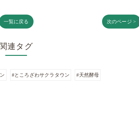
一覧に戻る
次のページ >
関連タグ
パン
#ところざわサクラタウン
#天然酵母