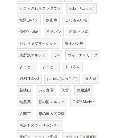
ところざわサクラタウン
lycka(リュッカ)
無添加パン
狭山市
こなもんいち
ONE'smaket
所沢パン
所沢パン屋
シンサヤママーケット
埼玉パン屋
東所沢マルシェ
Que
ヴィーナスリーグ
よっとこ
よっとこ
トコろん
YOT-TOKO
yot-toko(よっとこ)
母の日
新狭山
カカ食堂
入曽
武蔵浦和
無農薬
彩の国マルシェ
ONE'sMarket
入間市
彩の国入間公園
所沢ものづくりセンター
元町コミュニティ広場
クラフトGARDEN