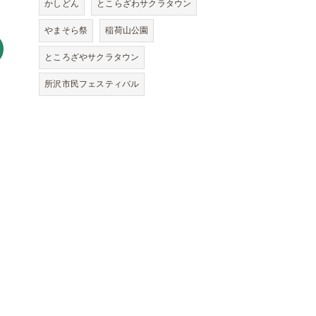
かしどん
とこらざわサクラタウン
やまそら祭
稲荷山公園
ところざやサクラタウン
所沢市民フェスティバル