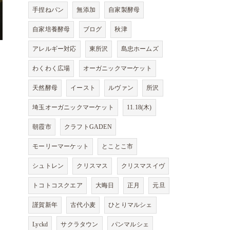
手捏ねパン
無添加
自家製酵母
自家培養酵母
ブログ
秋津
アレルギー対応
東所沢
島忠ホームズ
わくわく広場
オーガニックマーケット
天然酵母
イースト
ルヴァン
所沢
埼玉オーガニックマーケット
11.18(木)
朝霞市
クラフトGADEN
モーリーマーケット
とことこ市
シュトレン
クリスマス
クリスマスイヴ
トコトコスクエア
大晦日
正月
元旦
謹賀新年
古代小麦
ひとりマルシェ
Lyckd
サクラタウン
パンマルシェ