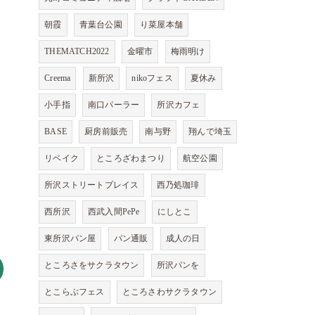
朝霞
青葉台公園
り菜屋本舗
THEMATCH2022
金曜市
梅雨明け
Creema
新所沢
nikoフェス
夏休み
小手指
南口パーラー
所沢カフェ
BASE
厨房前販売
南与野
翔んで埼玉
リベイク
ところざわまつり
航空公園
所沢ストリートプレイス
西乃処珈琲
西所沢
西武入間PePe
にしとこ
東所沢パン屋
パン通販
成人の日
ところさをサクラタウン
所沢パンを
とこらぶフェス
ところさわサクラタウン