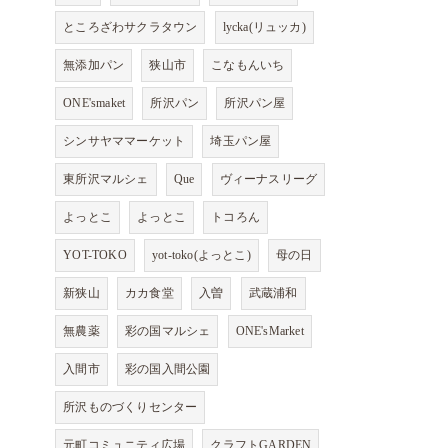
ところざわサクラタウン
lycka(リュッカ)
無添加パン
狭山市
こなもんいち
ONE'smaket
所沢パン
所沢パン屋
シンサヤママーケット
埼玉パン屋
東所沢マルシェ
Que
ヴィーナスリーグ
よっとこ
よっとこ
トコろん
YOT-TOKO
yot-toko(よっとこ)
母の日
新狭山
カカ食堂
入曽
武蔵浦和
無農薬
彩の国マルシェ
ONE'sMarket
入間市
彩の国入間公園
所沢ものづくりセンター
元町コミュニティ広場
クラフトGARDEN