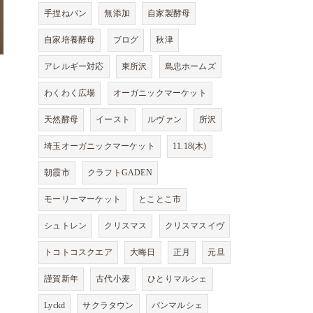
手捏ねパン
無添加
自家製酵母
自家培養酵母
ブログ
秋津
アレルギー対応
東所沢
島忠ホームズ
わくわく広場
オーガニックマーケット
天然酵母
イースト
ルヴァン
所沢
埼玉オーガニックマーケット
11.18(木)
朝霞市
クラフトGADEN
モーリーマーケット
とことこ市
シュトレン
クリスマス
クリスマスイヴ
トコトコスクエア
大晦日
正月
元旦
謹賀新年
古代小麦
ひとりマルシェ
Lyckd
サクラタウン
パンマルシェ