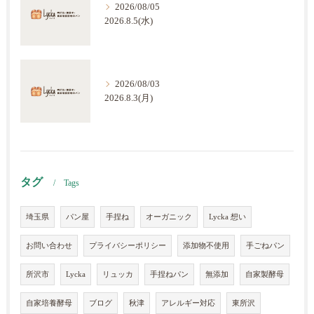
2026/08/05
2026.8.5(水)
2026/08/03
2026.8.3(月)
タグ
Tags
埼玉県
パン屋
手捏ね
オーガニック
Lycka 想い
お問い合わせ
プライバシーポリシー
添加物不使用
手ごねパン
所沢市
Lycka
リュッカ
手捏ねパン
無添加
自家製酵母
自家培養酵母
ブログ
秋津
アレルギー対応
東所沢