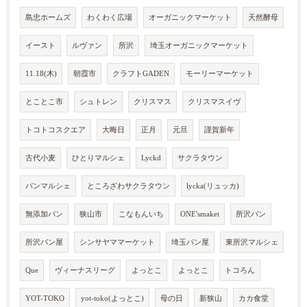
島忠ホームズ
わくわく広場
オーガニックマーケット
天然酵母
イースト
ルヴァン
所沢
埼玉オーガニックマーケット
11.18(木)
朝霞市
クラフトGADEN
モーリーマーケット
とことこ市
シュトレン
クリスマス
クリスマスイヴ
トコトコスクエア
大晦日
正月
元旦
謹賀新年
古代小麦
ひとりマルシェ
Lyckd
サクラタウン
パンマルシェ
ところざわサクラタウン
lycka(リュッカ)
無添加パン
狭山市
こなもんいち
ONE'smaket
所沢パン
所沢パン屋
シンサヤママーケット
埼玉パン屋
東所沢マルシェ
Que
ヴィーナスリーグ
よっとこ
よっとこ
トコろん
YOT-TOKO
yot-toko(よっとこ)
母の日
新狭山
カカ食堂