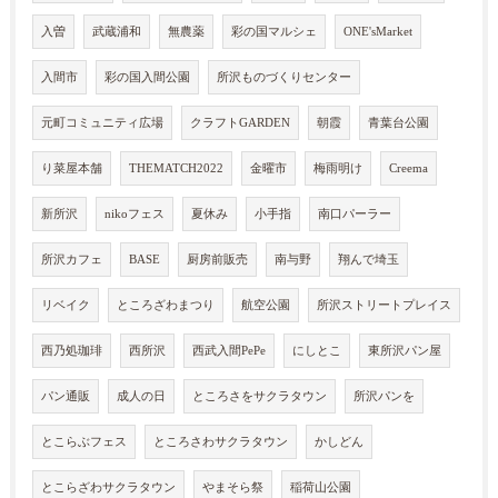
入曽
武蔵浦和
無農薬
彩の国マルシェ
ONE'sMarket
入間市
彩の国入間公園
所沢ものづくりセンター
元町コミュニティ広場
クラフトGARDEN
朝霞
青葉台公園
り菜屋本舗
THEMATCH2022
金曜市
梅雨明け
Creema
新所沢
nikoフェス
夏休み
小手指
南口パーラー
所沢カフェ
BASE
厨房前販売
南与野
翔んで埼玉
リベイク
ところざわまつり
航空公園
所沢ストリートプレイス
西乃処珈琲
西所沢
西武入間PePe
にしとこ
東所沢パン屋
パン通販
成人の日
ところさをサクラタウン
所沢パンを
とこらぶフェス
ところさわサクラタウン
かしどん
とこらざわサクラタウン
やまそら祭
稲荷山公園