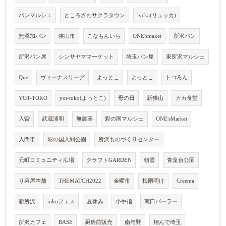
パンマルシェ
ところざわサクラタウン
lycka(リュッカ)
無添加パン
狭山市
こなもんいち
ONE'smaket
所沢パン
所沢パン屋
シンサヤママーケット
埼玉パン屋
東所沢マルシェ
Que
ヴィーナスリーグ
よっとこ
よっとこ
トコろん
YOT-TOKO
yot-toko(よっとこ)
母の日
新狭山
カカ食堂
入曽
武蔵浦和
無農薬
彩の国マルシェ
ONE'sMarket
入間市
彩の国入間公園
所沢ものづくりセンター
元町コミュニティ広場
クラフトGARDEN
朝霞
青葉台公園
り菜屋本舗
THEMATCH2022
金曜市
梅雨明け
Creema
新所沢
nikoフェス
夏休み
小手指
南口パーラー
所沢カフェ
BASE
厨房前販売
南与野
翔んで埼玉