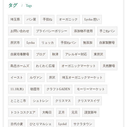
タグ
Tags
埼玉県
パン屋
手捏ね
オーガニック
Lycka 想い
お問い合わせ
プライバシーポリシー
添加物不使用
手ごねパン
所沢市
Lycka
リュッカ
手捏ねパン
無添加
自家製酵母
自家培養酵母
ブログ
秋津
アレルギー対応
東所沢
島忠ホームズ
わくわく広場
オーガニックマーケット
天然酵母
イースト
ルヴァン
所沢
埼玉オーガニックマーケット
11.18(木)
朝霞市
クラフトGADEN
モーリーマーケット
とことこ市
シュトレン
クリスマス
クリスマスイヴ
トコトコスクエア
大晦日
正月
元旦
謹賀新年
古代小麦
ひとりマルシェ
Lyckd
サクラタウン