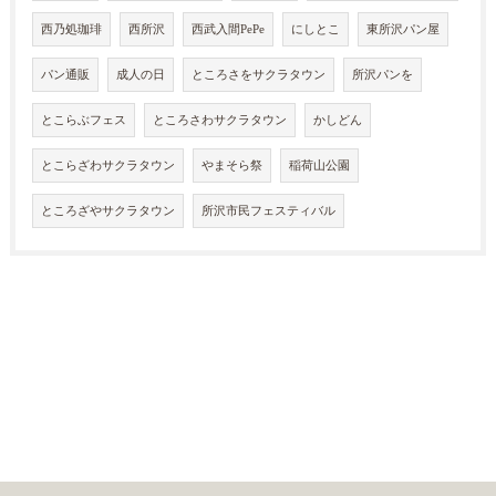
西乃処珈琲
西所沢
西武入間PePe
にしとこ
東所沢パン屋
パン通販
成人の日
ところさをサクラタウン
所沢パンを
とこらぶフェス
ところさわサクラタウン
かしどん
とこらざわサクラタウン
やまそら祭
稲荷山公園
ところざやサクラタウン
所沢市民フェスティバル