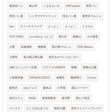
無添加パン
狭山市
こなもんいち
ONE'smaket
所沢パン
所沢パン屋
シンサヤママーケット
埼玉パン屋
東所沢マルシェ
Que
ヴィーナスリーグ
よっとこ
よっとこ
トコろん
YOT-TOKO
yot-toko(よっとこ)
母の日
新狭山
カカ食堂
入曽
武蔵浦和
無農薬
彩の国マルシェ
ONE'sMarket
入間市
彩の国入間公園
所沢ものづくりセンター
元町コミュニティ広場
クラフトGARDEN
朝霞
青葉台公園
り菜屋本舗
THEMATCH2022
金曜市
梅雨明け
Creema
新所沢
nikoフェス
夏休み
小手指
南口パーラー
所沢カフェ
BASE
厨房前販売
南与野
翔んで埼玉
リベイク
ところざわまつり
航空公園
所沢ストリートプレイス