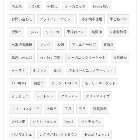
埼玉県
パン屋
手捏ね
オーガニック
Lycka 想い
お問い合わせ
プライバシーポリシー
添加物不使用
手ごねパン
所沢市
Lycka
リュッカ
手捏ねパン
無添加
自家製酵母
自家培養酵母
ブログ
秋津
アレルギー対応
東所沢
島忠ホームズ
わくわく広場
オーガニックマーケット
天然酵母
イースト
ルヴァン
所沢
埼玉オーガニックマーケット
11.18(木)
朝霞市
クラフトGADEN
モーリーマーケット
とことこ市
シュトレン
クリスマス
クリスマスイヴ
トコトコスクエア
大晦日
正月
元旦
謹賀新年
古代小麦
ひとりマルシェ
Lyckd
サクラタウン
パンマルシェ
ところざわサクラタウン
lycka(リュッカ)