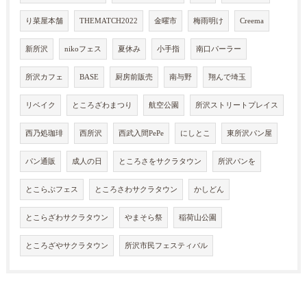
り菜屋本舗
THEMATCH2022
金曜市
梅雨明け
Creema
新所沢
nikoフェス
夏休み
小手指
南口パーラー
所沢カフェ
BASE
厨房前販売
南与野
翔んで埼玉
リベイク
ところざわまつり
航空公園
所沢ストリートプレイス
西乃処珈琲
西所沢
西武入間PePe
にしとこ
東所沢パン屋
パン通販
成人の日
ところさをサクラタウン
所沢パンを
とこらぶフェス
ところさわサクラタウン
かしどん
とこらざわサクラタウン
やまそら祭
稲荷山公園
ところざやサクラタウン
所沢市民フェスティバル