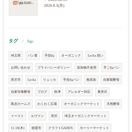
2026.8.3(月)
タグ
Tags
埼玉県
パン屋
手捏ね
オーガニック
Lycka 想い
お問い合わせ
プライバシーポリシー
添加物不使用
手ごねパン
所沢市
Lycka
リュッカ
手捏ねパン
無添加
自家製酵母
自家培養酵母
ブログ
秋津
アレルギー対応
東所沢
島忠ホームズ
わくわく広場
オーガニックマーケット
天然酵母
イースト
ルヴァン
所沢
埼玉オーガニックマーケット
11.18(木)
朝霞市
クラフトGADEN
モーリーマーケット