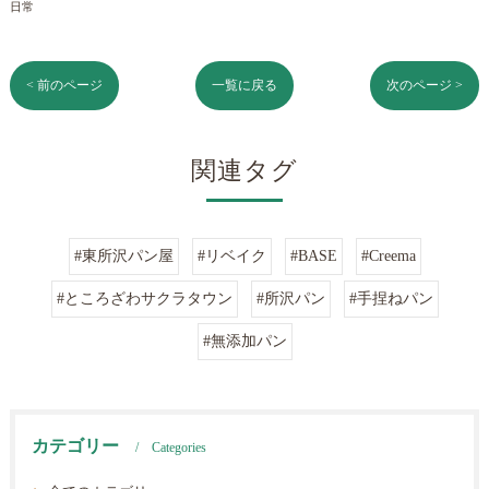
日常
< 前のページ
一覧に戻る
次のページ >
関連タグ
#東所沢パン屋
#リベイク
#BASE
#Creema
#ところざわサクラタウン
#所沢パン
#手捏ねパン
#無添加パン
カテゴリー
Categories