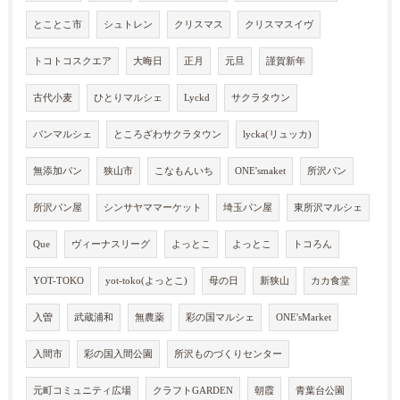
とことこ市
シュトレン
クリスマス
クリスマスイヴ
トコトコスクエア
大晦日
正月
元旦
謹賀新年
古代小麦
ひとりマルシェ
Lyckd
サクラタウン
パンマルシェ
ところざわサクラタウン
lycka(リュッカ)
無添加パン
狭山市
こなもんいち
ONE'smaket
所沢パン
所沢パン屋
シンサヤママーケット
埼玉パン屋
東所沢マルシェ
Que
ヴィーナスリーグ
よっとこ
よっとこ
トコろん
YOT-TOKO
yot-toko(よっとこ)
母の日
新狭山
カカ食堂
入曽
武蔵浦和
無農薬
彩の国マルシェ
ONE'sMarket
入間市
彩の国入間公園
所沢ものづくりセンター
元町コミュニティ広場
クラフトGARDEN
朝霞
青葉台公園