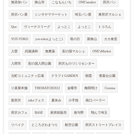
無添加パン
狭山市
こなもんいち
ONE'smaket
所沢パン
所沢パン屋
シンサヤママーケット
埼玉パン屋
東所沢マルシェ
Que
ヴィーナスリーグ
よっとこ
よっとこ
トコろん
YOT-TOKO
yot-toko(よっとこ)
母の日
新狭山
カカ食堂
入曽
武蔵浦和
無農薬
彩の国マルシェ
ONE'sMarket
入間市
彩の国入間公園
所沢ものづくりセンター
元町コミュニティ広場
クラフトGARDEN
朝霞
青葉台公園
り菜屋本舗
THEMATCH2022
金曜市
梅雨明け
Creema
新所沢
nikoフェス
夏休み
小手指
南口パーラー
所沢カフェ
BASE
厨房前販売
南与野
翔んで埼玉
リベイク
ところざわまつり
航空公園
所沢ストリートプレイス