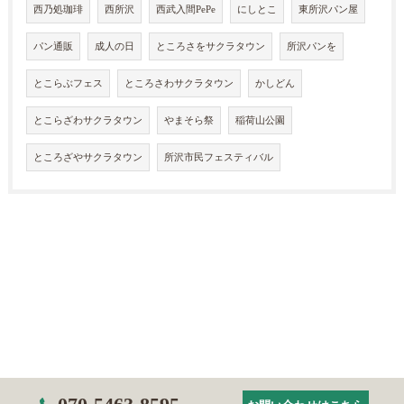
西乃処珈琲
西所沢
西武入間PePe
にしとこ
東所沢パン屋
パン通販
成人の日
ところさをサクラタウン
所沢パンを
とこらぶフェス
ところさわサクラタウン
かしどん
とこらざわサクラタウン
やまそら祭
稲荷山公園
ところざやサクラタウン
所沢市民フェスティバル