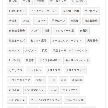
埼玉県
パン屋
手捏ね
オーガニック
Lycka 想い
お問い合わせ
プライバシーポリシー
添加物不使用
手ごねパン
所沢市
Lycka
リュッカ
手捏ねパン
無添加
自家製酵母
自家培養酵母
ブログ
秋津
アレルギー対応
東所沢
島忠ホームズ
わくわく広場
オーガニックマーケット
天然酵母
イースト
ルヴァン
所沢
埼玉オーガニックマーケット
11.18(木)
朝霞市
クラフトGADEN
モーリーマーケット
とことこ市
シュトレン
クリスマス
クリスマスイヴ
トコトコスクエア
大晦日
正月
元旦
謹賀新年
古代小麦
ひとりマルシェ
Lyckd
サクラタウン
パンマルシェ
ところざわサクラタウン
lycka(リュッカ)