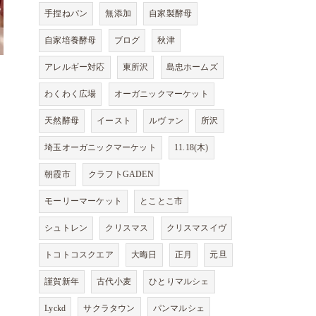
手捏ねパン
無添加
自家製酵母
自家培養酵母
ブログ
秋津
アレルギー対応
東所沢
島忠ホームズ
わくわく広場
オーガニックマーケット
天然酵母
イースト
ルヴァン
所沢
埼玉オーガニックマーケット
11.18(木)
朝霞市
クラフトGADEN
モーリーマーケット
とことこ市
シュトレン
クリスマス
クリスマスイヴ
トコトコスクエア
大晦日
正月
元旦
謹賀新年
古代小麦
ひとりマルシェ
Lyckd
サクラタウン
パンマルシェ