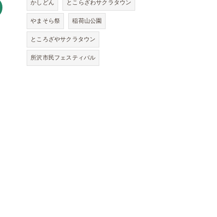
かしどん
とこらざわサクラタウン
やまそら祭
稲荷山公園
ところざやサクラタウン
所沢市民フェスティバル