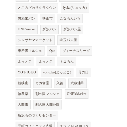
ところざわサクラタウン
lycka(リュッカ)
無添加パン
狭山市
こなもんいち
ONE'smaket
所沢パン
所沢パン屋
シンサヤママーケット
埼玉パン屋
東所沢マルシェ
Que
ヴィーナスリーグ
よっとこ
よっとこ
トコろん
YOT-TOKO
yot-toko(よっとこ)
母の日
新狭山
カカ食堂
入曽
武蔵浦和
無農薬
彩の国マルシェ
ONE'sMarket
入間市
彩の国入間公園
所沢ものづくりセンター
元町コミュニティ広場
クラフトGARDEN