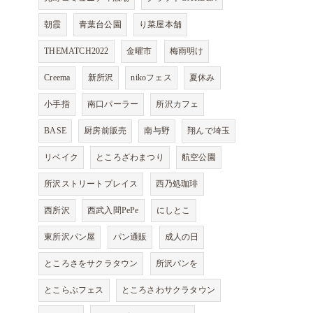
朝霞
青葉台公園
り菜屋本舗
THEMATCH2022
金曜市
梅雨明け
Creema
新所沢
nikoフェス
夏休み
小手指
南口パーラー
所沢カフェ
BASE
厨房前販売
南与野
翔んで埼玉
リベイク
ところざわまつり
航空公園
所沢ストリートプレイス
西乃処珈琲
西所沢
西武入間PePe
にしとこ
東所沢パン屋
パン通販
成人の日
ところさをサクラタウン
所沢パンを
とこらぶフェス
ところさわサクラタウン