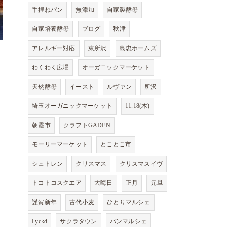
手捏ねパン
無添加
自家製酵母
自家培養酵母
ブログ
秋津
アレルギー対応
東所沢
島忠ホームズ
わくわく広場
オーガニックマーケット
天然酵母
イースト
ルヴァン
所沢
埼玉オーガニックマーケット
11.18(木)
朝霞市
クラフトGADEN
モーリーマーケット
とことこ市
シュトレン
クリスマス
クリスマスイヴ
トコトコスクエア
大晦日
正月
元旦
謹賀新年
古代小麦
ひとりマルシェ
Lyckd
サクラタウン
パンマルシェ