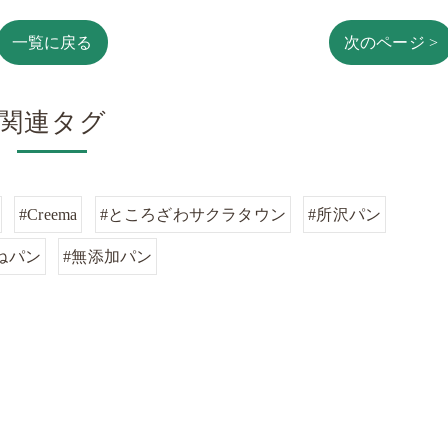
一覧に戻る
次のページ >
関連タグ
#Creema
#ところざわサクラタウン
#所沢パン
ねパン
#無添加パン