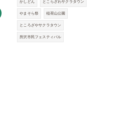
かしどん
とこらざわサクラタウン
やまそら祭
稲荷山公園
ところざやサクラタウン
所沢市民フェスティバル