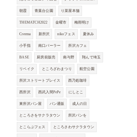
朝霞
青葉台公園
り菜屋本舗
THEMATCH2022
金曜市
梅雨明け
Creema
新所沢
nikoフェス
夏休み
小手指
南口パーラー
所沢カフェ
BASE
厨房前販売
南与野
翔んで埼玉
リベイク
ところざわまつり
航空公園
所沢ストリートプレイス
西乃処珈琲
西所沢
西武入間PePe
にしとこ
東所沢パン屋
パン通販
成人の日
ところさをサクラタウン
所沢パンを
とこらぶフェス
ところさわサクラタウン