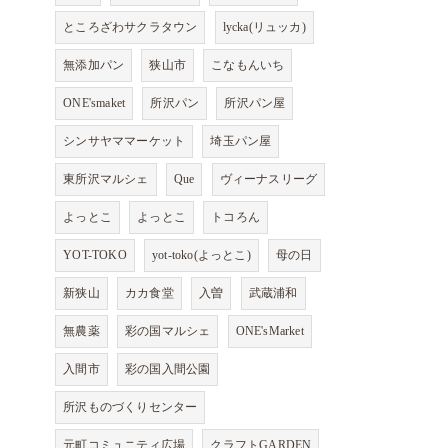
ところざわサクラタウン
lycka(リュッカ)
無添加パン
狭山市
こなもんいち
ONE'smaket
所沢パン
所沢パン屋
シンサヤママーケット
埼玉パン屋
東所沢マルシェ
Que
ヴィーナスリーグ
よっとこ
よっとこ
トコろん
YOT-TOKO
yot-toko(よっとこ)
母の日
新狭山
カカ食堂
入曽
武蔵浦和
無農薬
彩の国マルシェ
ONE'sMarket
入間市
彩の国入間公園
所沢ものづくりセンター
元町コミュニティ広場
クラフトGARDEN