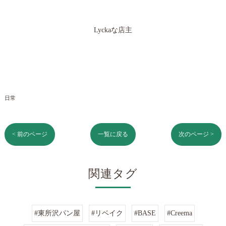
Lyckaな店主
日常
< 前のページ
一覧に戻る
次のページ >
関連タグ
#東所沢パン屋
#リベイク
#BASE
#Creema