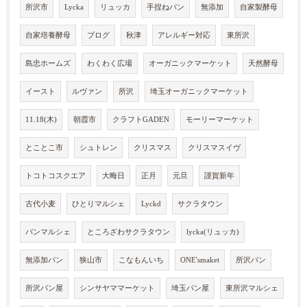
所沢市
Lycka
リュッカ
手捏ねパン
無添加
自家製酵母
自家培養酵母
ブログ
秋津
アレルギー対応
東所沢
島忠ホームズ
わくわく広場
オーガニックマーケット
天然酵母
イースト
ルヴァン
所沢
埼玉オーガニックマーケット
11.18(木)
朝霞市
クラフトGADEN
モーリーマーケット
とことこ市
シュトレン
クリスマス
クリスマスイヴ
トコトコスクエア
大晦日
正月
元旦
謹賀新年
古代小麦
ひとりマルシェ
Lyckd
サクラタウン
パンマルシェ
ところざわサクラタウン
lycka(リュッカ)
無添加パン
狭山市
こなもんいち
ONE'smaket
所沢パン
所沢パン屋
シンサヤママーケット
埼玉パン屋
東所沢マルシェ