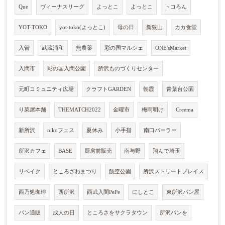
Que
ヴィーナスリーグ
よっとこ
よっとこ
トコろん
YOT-TOKO
yot-toko(よっとこ)
母の日
新狭山
カカ食堂
入曽
武蔵浦和
無農薬
彩の国マルシェ
ONE'sMarket
入間市
彩の国入間公園
所沢ものづくりセンター
元町コミュニティ広場
クラフトGARDEN
朝霞
青葉台公園
り菜屋本舗
THEMATCH2022
金曜市
梅雨明け
Creema
新所沢
nikoフェス
夏休み
小手指
南口パーラー
所沢カフェ
BASE
厨房前販売
南与野
翔んで埼玉
リベイク
ところざわまつり
航空公園
所沢ストリートプレイス
西乃処珈琲
西所沢
西武入間PePe
にしとこ
東所沢パン屋
パン通販
成人の日
ところさをサクラタウン
所沢パンを