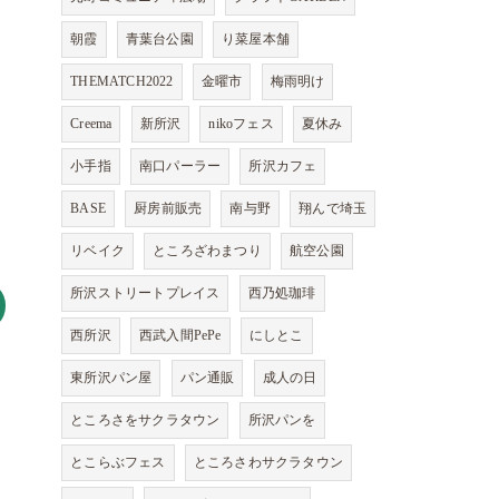
朝霞
青葉台公園
り菜屋本舗
THEMATCH2022
金曜市
梅雨明け
Creema
新所沢
nikoフェス
夏休み
小手指
南口パーラー
所沢カフェ
BASE
厨房前販売
南与野
翔んで埼玉
リベイク
ところざわまつり
航空公園
所沢ストリートプレイス
西乃処珈琲
西所沢
西武入間PePe
にしとこ
東所沢パン屋
パン通販
成人の日
ところさをサクラタウン
所沢パンを
とこらぶフェス
ところさわサクラタウン