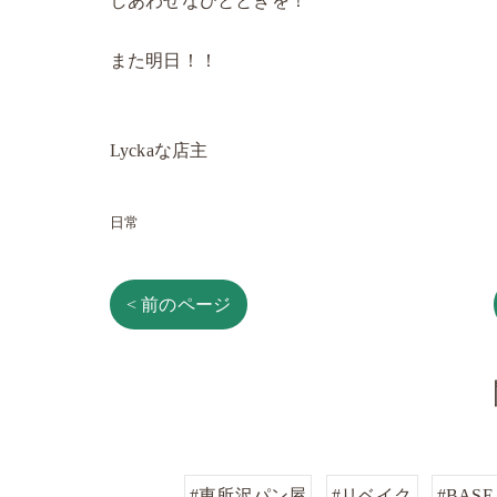
しあわせなひとときを！
また明日！！
Lyckaな店主
日常
< 前のページ
#東所沢パン屋
#リベイク
#BASE