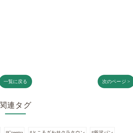
一覧に戻る
次のページ >
関連タグ
#Creema
#ところざわサクラタウン
#所沢パン