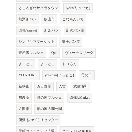
ところざわサクラタウン
lycka(リュッカ)
無添加パン
狭山市
こなもんいち
ONE'smaket
所沢パン
所沢パン屋
シンサヤママーケット
埼玉パン屋
東所沢マルシェ
Que
ヴィーナスリーグ
よっとこ
よっとこ
トコろん
YOT-TOKO
yot-toko(よっとこ)
母の日
新狭山
カカ食堂
入曽
武蔵浦和
無農薬
彩の国マルシェ
ONE'sMarket
入間市
彩の国入間公園
所沢ものづくりセンター
元町コミュニティ広場
クラフトGARDEN