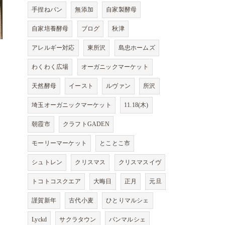
手捏ねパン
無添加
自家製酵母
自家培養酵母
ブログ
秋津
アレルギー対応
東所沢
島忠ホームズ
わくわく広場
オーガニックマーケット
天然酵母
イースト
ルヴァン
所沢
埼玉オーガニックマーケット
11.18(木)
朝霞市
クラフトGADEN
モーリーマーケット
とことこ市
シュトレン
クリスマス
クリスマスイヴ
トコトコスクエア
大晦日
正月
元旦
謹賀新年
古代小麦
ひとりマルシェ
Lyckd
サクラタウン
パンマルシェ