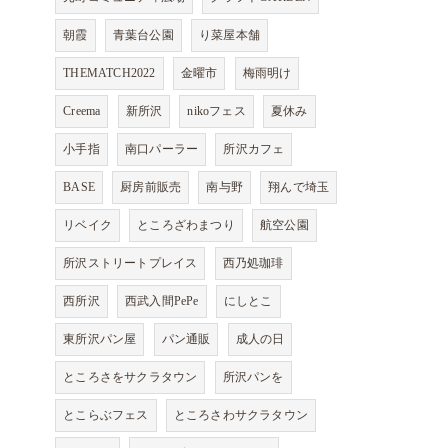
朝霞
青葉台公園
り菜屋本舗
THEMATCH2022
金曜市
梅雨明け
Creema
新所沢
nikoフェス
夏休み
小手指
南口パーラー
所沢カフェ
BASE
厨房前販売
南与野
翔んで埼玉
リベイク
ところざわまつり
航空公園
所沢ストリートプレイス
西乃処珈琲
西所沢
西武入間PePe
にしとこ
東所沢パン屋
パン通販
成人の日
ところさをサクラタウン
所沢パンを
とこらぶフェス
ところさわサクラタウン