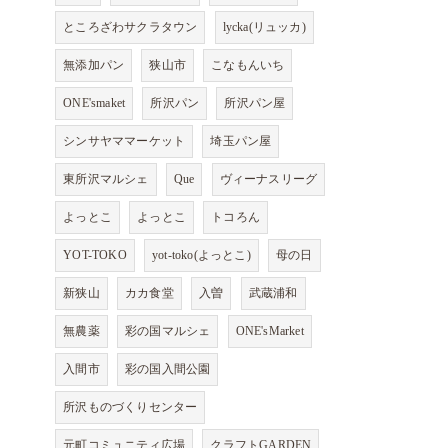
ところざわサクラタウン
lycka(リュッカ)
無添加パン
狭山市
こなもんいち
ONE'smaket
所沢パン
所沢パン屋
シンサヤママーケット
埼玉パン屋
東所沢マルシェ
Que
ヴィーナスリーグ
よっとこ
よっとこ
トコろん
YOT-TOKO
yot-toko(よっとこ)
母の日
新狭山
カカ食堂
入曽
武蔵浦和
無農薬
彩の国マルシェ
ONE'sMarket
入間市
彩の国入間公園
所沢ものづくりセンター
元町コミュニティ広場
クラフトGARDEN