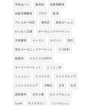
手捏ねパン
無添加
自家製酵母
自家培養酵母
ブログ
秋津
アレルギー対応
東所沢
島忠ホームズ
わくわく広場
オーガニックマーケット
天然酵母
イースト
ルヴァン
所沢
埼玉オーガニックマーケット
11.18(木)
朝霞市
クラフトGADEN
モーリーマーケット
とことこ市
シュトレン
クリスマス
クリスマスイヴ
トコトコスクエア
大晦日
正月
元旦
謹賀新年
古代小麦
ひとりマルシェ
Lyckd
サクラタウン
パンマルシェ