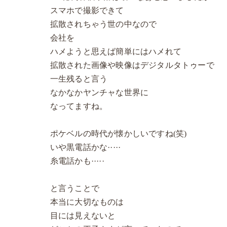
スマホで撮影できて
拡散されちゃう世の中なので
会社を
ハメようと思えば簡単にはハメれて
拡散された画像や映像はデジタルタトゥーで
一生残ると言う
なかなかヤンチャな世界に
なってますね。
ポケベルの時代が懐かしいですね(笑)
いや黒電話かな·····
糸電話かも·····
と言うことで
本当に大切なものは
目には見えないと