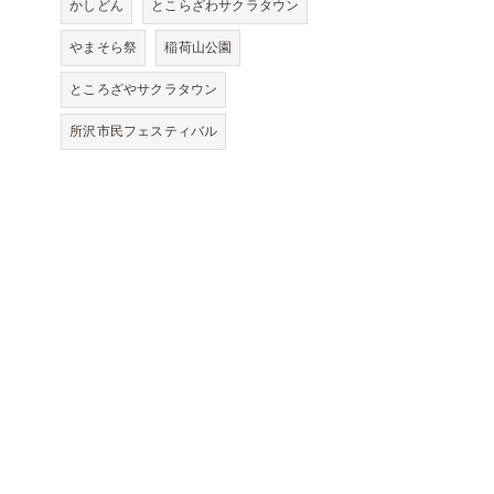
かしどん
とこらざわサクラタウン
やまそら祭
稲荷山公園
ところざやサクラタウン
所沢市民フェスティバル