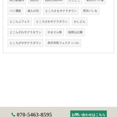
西乃処珈琲
西所沢
西武入間PePe
にしとこ
東所沢パン屋
パン通販
成人の日
ところさをサクラタウン
所沢パンを
とこらぶフェス
ところさわサクラタウン
かしどん
とこらざわサクラタウン
やまそら祭
稲荷山公園
ところざやサクラタウン
所沢市民フェスティバル
070-5463-8595
お問い合わせはこちら