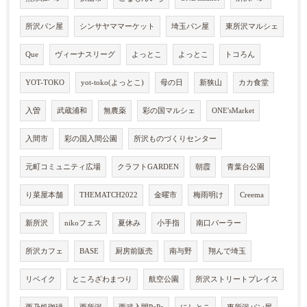
所沢パン屋
シンサヤママーケット
埼玉パン屋
東所沢マルシェ
Que
ヴィーナスリーグ
よっとこ
よっとこ
トコろん
YOT-TOKO
yot-toko(よっとこ)
母の日
新狭山
カカ食堂
入曽
武蔵浦和
無農薬
彩の国マルシェ
ONE'sMarket
入間市
彩の国入間公園
所沢ものづくりセンター
元町コミュニティ広場
クラフトGARDEN
朝霞
青葉台公園
り菜屋本舗
THEMATCH2022
金曜市
梅雨明け
Creema
新所沢
nikoフェス
夏休み
小手指
南口パーラー
所沢カフェ
BASE
厨房前販売
南与野
翔んで埼玉
リベイク
ところざわまつり
航空公園
所沢ストリートプレイス