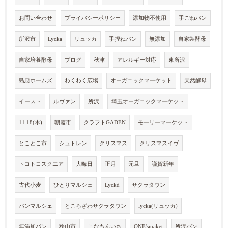
お問い合わせ
プライバシーポリシー
添加物不使用
手ごねパン
所沢市
Lycka
リュッカ
手捏ねパン
無添加
自家製酵母
自家培養酵母
ブログ
秋津
アレルギー対応
東所沢
島忠ホームズ
わくわく広場
オーガニックマーケット
天然酵母
イースト
ルヴァン
所沢
埼玉オーガニックマーケット
11.18(木)
朝霞市
クラフトGADEN
モーリーマーケット
とことこ市
シュトレン
クリスマス
クリスマスイヴ
トコトコスクエア
大晦日
正月
元旦
謹賀新年
古代小麦
ひとりマルシェ
Lyckd
サクラタウン
パンマルシェ
ところざわサクラタウン
lycka(リュッカ)
無添加パン
狭山市
こなもんいち
ONE'smaket
所沢パン