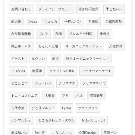
お問い合わせ
プライバシーポリシー
添加物不使用
手ごねパン
所沢市
Lycka
リュッカ
手捏ねパン
無添加
自家製酵母
自家培養酵母
ブログ
秋津
アレルギー対応
東所沢
島忠ホームズ
わくわく広場
オーガニックマーケット
天然酵母
イースト
ルヴァン
所沢
埼玉オーガニックマーケット
11.18(木)
朝霞市
クラフトGADEN
モーリーマーケット
とことこ市
シュトレン
クリスマス
クリスマスイヴ
トコトコスクエア
大晦日
正月
元旦
謹賀新年
古代小麦
ひとりマルシェ
Lyckd
サクラタウン
パンマルシェ
ところざわサクラタウン
lycka(リュッカ)
無添加パン
狭山市
こなもんいち
ONE'smaket
所沢パン