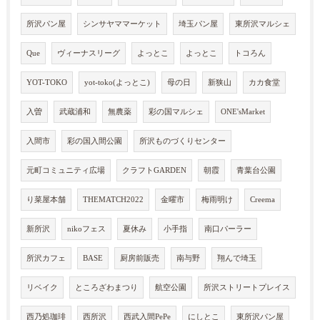
所沢パン屋
シンサヤママーケット
埼玉パン屋
東所沢マルシェ
Que
ヴィーナスリーグ
よっとこ
よっとこ
トコろん
YOT-TOKO
yot-toko(よっとこ)
母の日
新狭山
カカ食堂
入曽
武蔵浦和
無農薬
彩の国マルシェ
ONE'sMarket
入間市
彩の国入間公園
所沢ものづくりセンター
元町コミュニティ広場
クラフトGARDEN
朝霞
青葉台公園
り菜屋本舗
THEMATCH2022
金曜市
梅雨明け
Creema
新所沢
nikoフェス
夏休み
小手指
南口パーラー
所沢カフェ
BASE
厨房前販売
南与野
翔んで埼玉
リベイク
ところざわまつり
航空公園
所沢ストリートプレイス
西乃処珈琲
西所沢
西武入間PePe
にしとこ
東所沢パン屋