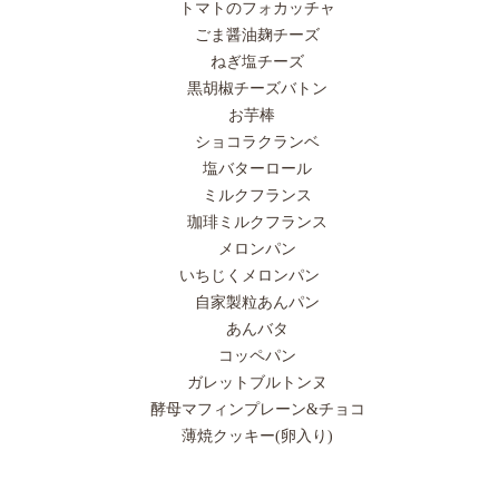
トマトのフォカッチャ
ごま醤油麹チーズ
ねぎ塩チーズ
黒胡椒チーズバトン
お芋棒
ショコラクランベ
塩バターロール
ミルクフランス
珈琲ミルクフランス
メロンパン
いちじくメロンパン
自家製粒あんパン
あんバタ
コッペパン
ガレットブルトンヌ
酵母マフィンプレーン&チョコ
薄焼クッキー(卵入り)