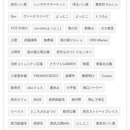
所沢パン屋
シンサヤママーケット
埼玉パン屋
東所沢マルシェ
Que
ヴィーナスリーグ
よっとこ
よっとこ
トコろん
YOT-TOKO
yot-toko(よっとこ)
母の日
新狭山
カカ食堂
入曽
武蔵浦和
無農薬
彩の国マルシェ
ONE'sMarket
入間市
彩の国入間公園
所沢ものづくりセンター
元町コミュニティ広場
クラフトGARDEN
朝霞
青葉台公園
り菜屋本舗
THEMATCH2022
金曜市
梅雨明け
Creema
新所沢
nikoフェス
夏休み
小手指
南口パーラー
所沢カフェ
BASE
厨房前販売
南与野
翔んで埼玉
リベイク
ところざわまつり
航空公園
所沢ストリートプレイス
西乃処珈琲
西所沢
西武入間PePe
にしとこ
東所沢パン屋