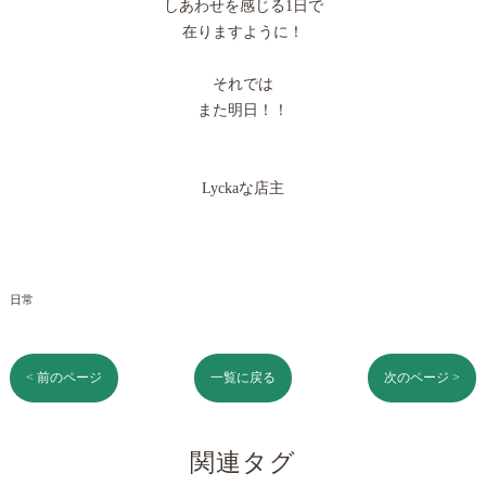
しあわせを感じる1日で
在りますように！
それでは
また明日！！
Lyckaな店主
日常
< 前のページ
一覧に戻る
次のページ >
関連タグ