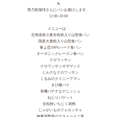
&
西乃処珈琲さんにパンお届けします。
12:00~20:00
メニューは···
北海道産小麦全粒粉入り山型食パン
国産大麦粉入り山型食パン
春よ恋100%ハード食パン
オーガニックレーズン食パン
クロワッサン
クロワッサンオザマンド
ミルクなクロワッサン
くるみのクイニーアマン
きび糖パイ
有機バナナなデニッシュ
ねじりバゲット
全粒粉いちじく胡桃
じゃがいものフォカッチャ
無農薬野菜のラタトゥイユ風