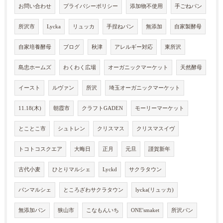
お問い合わせ
プライバシーポリシー
添加物不使用
手ごねパン
所沢市
Lycka
リュッカ
手捏ねパン
無添加
自家製酵母
自家培養酵母
ブログ
秋津
アレルギー対応
東所沢
島忠ホームズ
わくわく広場
オーガニックマーケット
天然酵母
イースト
ルヴァン
所沢
埼玉オーガニックマーケット
11.18(木)
朝霞市
クラフトGADEN
モーリーマーケット
とことこ市
シュトレン
クリスマス
クリスマスイヴ
トコトコスクエア
大晦日
正月
元旦
謹賀新年
古代小麦
ひとりマルシェ
Lyckd
サクラタウン
パンマルシェ
ところざわサクラタウン
lycka(リュッカ)
無添加パン
狭山市
こなもんいち
ONE'smaket
所沢パン