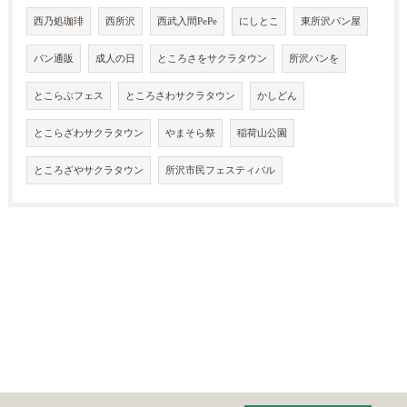
西乃処珈琲
西所沢
西武入間PePe
にしとこ
東所沢パン屋
パン通販
成人の日
ところさをサクラタウン
所沢パンを
とこらぶフェス
ところさわサクラタウン
かしどん
とこらざわサクラタウン
やまそら祭
稲荷山公園
ところざやサクラタウン
所沢市民フェスティバル