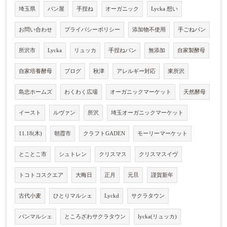
埼玉県
パン屋
手捏ね
オーガニック
Lycka 想い
お問い合わせ
プライバシーポリシー
添加物不使用
手ごねパン
所沢市
Lycka
リュッカ
手捏ねパン
無添加
自家製酵母
自家培養酵母
ブログ
秋津
アレルギー対応
東所沢
島忠ホームズ
わくわく広場
オーガニックマーケット
天然酵母
イースト
ルヴァン
所沢
埼玉オーガニックマーケット
11.18(木)
朝霞市
クラフトGADEN
モーリーマーケット
とことこ市
シュトレン
クリスマス
クリスマスイヴ
トコトコスクエア
大晦日
正月
元旦
謹賀新年
古代小麦
ひとりマルシェ
Lyckd
サクラタウン
パンマルシェ
ところざわサクラタウン
lycka(リュッカ)