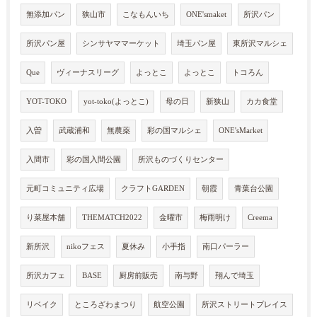
無添加パン
狭山市
こなもんいち
ONE'smaket
所沢パン
所沢パン屋
シンサヤママーケット
埼玉パン屋
東所沢マルシェ
Que
ヴィーナスリーグ
よっとこ
よっとこ
トコろん
YOT-TOKO
yot-toko(よっとこ)
母の日
新狭山
カカ食堂
入曽
武蔵浦和
無農薬
彩の国マルシェ
ONE'sMarket
入間市
彩の国入間公園
所沢ものづくりセンター
元町コミュニティ広場
クラフトGARDEN
朝霞
青葉台公園
り菜屋本舗
THEMATCH2022
金曜市
梅雨明け
Creema
新所沢
nikoフェス
夏休み
小手指
南口パーラー
所沢カフェ
BASE
厨房前販売
南与野
翔んで埼玉
リベイク
ところざわまつり
航空公園
所沢ストリートプレイス