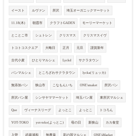
イースト
ルヴァン
所沢
埼玉オーガニックマーケット
11.18(木)
朝霞市
クラフトGADEN
モーリーマーケット
とことこ市
シュトレン
クリスマス
クリスマスイヴ
トコトコスクエア
大晦日
正月
元旦
謹賀新年
古代小麦
ひとりマルシェ
Lyckd
サクラタウン
パンマルシェ
ところざわサクラタウン
lycka(リュッカ)
無添加パン
狭山市
こなもんいち
ONE'smaket
所沢パン
所沢パン屋
シンサヤママーケット
埼玉パン屋
東所沢マルシェ
Que
ヴィーナスリーグ
よっとこ
よっとこ
トコろん
YOT-TOKO
yot-toko(よっとこ)
母の日
新狭山
カカ食堂
入曽
武蔵浦和
無農薬
彩の国マルシェ
ONE'sMarket