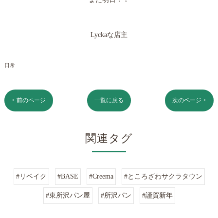
Lyckaな店主
日常
< 前のページ
一覧に戻る
次のページ >
関連タグ
#リベイク
#BASE
#Creema
#ところざわサクラタウン
#東所沢パン屋
#所沢パン
#謹賀新年