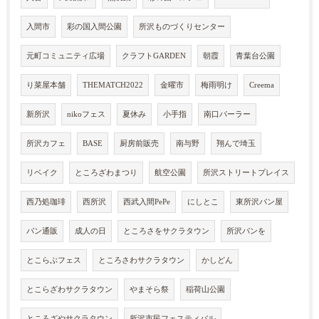
入間市
彩の国入間公園
所沢ものづくりセンター
元町コミュニティ広場
クラフトGARDEN
朝霞
青葉台公園
り菜屋本舗
THEMATCH2022
金曜市
梅雨明け
Creema
新所沢
nikoフェス
夏休み
小手指
南口パーラー
所沢カフェ
BASE
厨房前販売
南与野
翔んで埼玉
リベイク
ところざわまつり
航空公園
所沢ストリートプレイス
西乃処珈琲
西所沢
西武入間PePe
にしとこ
東所沢パン屋
パン通販
成人の日
ところさをサクラタウン
所沢パンを
とこらぶフェス
ところさわサクラタウン
かしどん
とこらざわサクラタウン
やまそら祭
稲荷山公園
ところざやサクラタウン
所沢市民フェスティバル