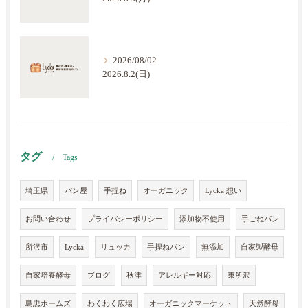
2026/08/02
2026.8.2(日)
タグ
Tags
埼玉県
パン屋
手捏ね
オーガニック
Lycka 想い
お問い合わせ
プライバシーポリシー
添加物不使用
手ごねパン
所沢市
Lycka
リュッカ
手捏ねパン
無添加
自家製酵母
自家培養酵母
ブログ
秋津
アレルギー対応
東所沢
島忠ホームズ
わくわく広場
オーガニックマーケット
天然酵母