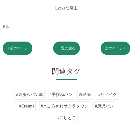
Lyckaな店主
日常
< 前のページ
一覧に戻る
次のページ >
関連タグ
#東所沢パン屋
#手捏ねパン
#BASE
#リベイク
#Creema
#ところざわサクラタウン
#所沢パン
#にしとこ