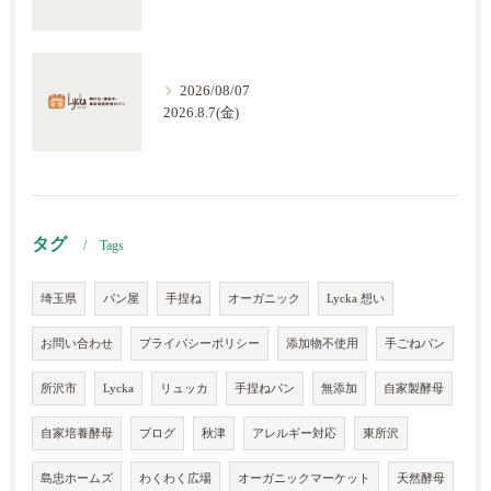
2026/08/07
2026.8.7(金)
タグ
Tags
埼玉県
パン屋
手捏ね
オーガニック
Lycka 想い
お問い合わせ
プライバシーポリシー
添加物不使用
手ごねパン
所沢市
Lycka
リュッカ
手捏ねパン
無添加
自家製酵母
自家培養酵母
ブログ
秋津
アレルギー対応
東所沢
島忠ホームズ
わくわく広場
オーガニックマーケット
天然酵母