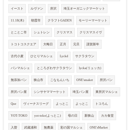
イースト
ルヴァン
所沢
埼玉オーガニックマーケット
11.18(木)
朝霞市
クラフトGADEN
モーリーマーケット
とことこ市
シュトレン
クリスマス
クリスマスイヴ
トコトコスクエア
大晦日
正月
元旦
謹賀新年
古代小麦
ひとりマルシェ
Lyckd
サクラタウン
パンマルシェ
ところざわサクラタウン
lycka(リュッカ)
無添加パン
狭山市
こなもんいち
ONE'smaket
所沢パン
所沢パン屋
シンサヤママーケット
埼玉パン屋
東所沢マルシェ
Que
ヴィーナスリーグ
よっとこ
よっとこ
トコろん
YOT-TOKO
yot-toko(よっとこ)
母の日
新狭山
カカ食堂
入曽
武蔵浦和
無農薬
彩の国マルシェ
ONE'sMarket