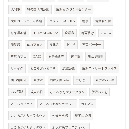
入間市
彩の国入間公園
所沢ものづくりセンター
元町コミュニティ広場
クラフトGARDEN
朝霞
青葉台公園
り菜屋本舗
THEMATCH2022
金曜市
梅雨明け
Creema
新所沢
nikoフェス
夏休み
小手指
南口パーラー
所沢カフェ
BASE
厨房前販売
南与野
翔んで埼玉
リベイク
ところざわまつり
航空公園
所沢ストリートプレイス
西乃処珈琲
西所沢
西武入間PePe
にしとこ
東所沢パン屋
パン通販
成人の日
ところさをサクラタウン
所沢パンを
とこらぶフェス
ところさわサクラタウン
かしどん
とこらざわサクラタウン
やまそら祭
稲荷山公園
ところざやサクラタウン
所沢市民フェスティバル