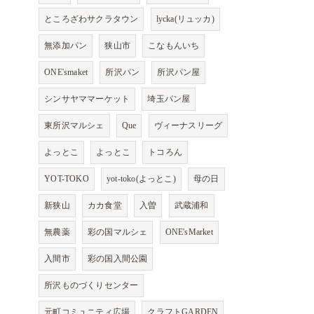
ところざわサクラタウン
lycka(リュッカ)
無添加パン
狭山市
こなもんいち
ONE'smaket
所沢パン
所沢パン屋
シンサヤママーケット
埼玉パン屋
東所沢マルシェ
Que
ヴィーナスリーグ
よっとこ
よっとこ
トコろん
YOT-TOKO
yot-toko(よっとこ)
母の日
新狭山
カカ食堂
入曽
武蔵浦和
無農薬
彩の国マルシェ
ONE'sMarket
入間市
彩の国入間公園
所沢ものづくりセンター
元町コミュニティ広場
クラフトGARDEN