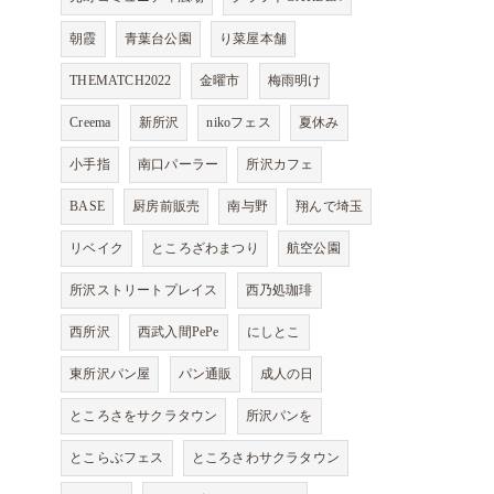
朝霞
青葉台公園
り菜屋本舗
THEMATCH2022
金曜市
梅雨明け
Creema
新所沢
nikoフェス
夏休み
小手指
南口パーラー
所沢カフェ
BASE
厨房前販売
南与野
翔んで埼玉
リベイク
ところざわまつり
航空公園
所沢ストリートプレイス
西乃処珈琲
西所沢
西武入間PePe
にしとこ
東所沢パン屋
パン通販
成人の日
ところさをサクラタウン
所沢パンを
とこらぶフェス
ところさわサクラタウン