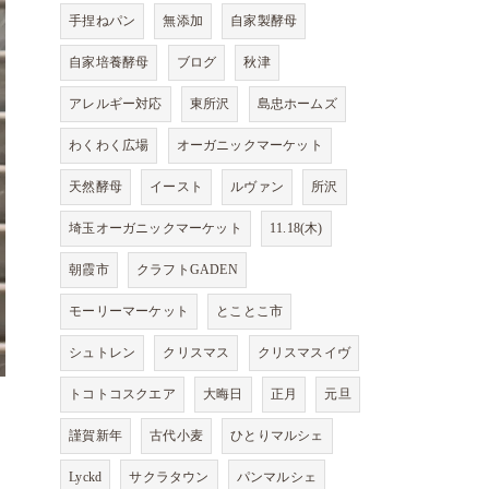
手捏ねパン
無添加
自家製酵母
自家培養酵母
ブログ
秋津
アレルギー対応
東所沢
島忠ホームズ
わくわく広場
オーガニックマーケット
天然酵母
イースト
ルヴァン
所沢
埼玉オーガニックマーケット
11.18(木)
朝霞市
クラフトGADEN
モーリーマーケット
とことこ市
シュトレン
クリスマス
クリスマスイヴ
トコトコスクエア
大晦日
正月
元旦
謹賀新年
古代小麦
ひとりマルシェ
Lyckd
サクラタウン
パンマルシェ