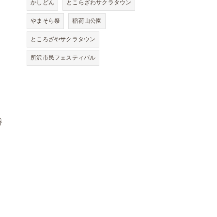
かしどん
とこらざわサクラタウン
やまそら祭
稲荷山公園
ところざやサクラタウン
所沢市民フェスティバル
香