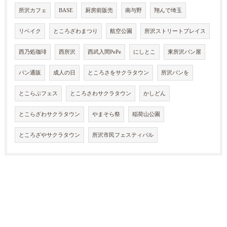
所沢カフェ
BASE
厨房前販売
南与野
翔んで埼玉
リベイク
ところざわまつり
航空公園
所沢ストリートプレイス
西乃処珈琲
西所沢
西武入間PePe
にしとこ
東所沢パン屋
パン通販
成人の日
ところさをサクラタウン
所沢パンを
とこらぶフェス
ところさわサクラタウン
かしどん
とこらざわサクラタウン
やまそら祭
稲荷山公園
ところざやサクラタウン
所沢市民フェスティバル