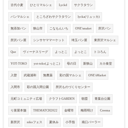
古代小麦
ひとりマルシェ
Lyckd
サクラタウン
パンマルシェ
ところざわサクラタウン
lycka(リュッカ)
無添加パン
狭山市
こなもんいち
ONE'smaket
所沢パン
所沢パン屋
シンサヤママーケット
埼玉パン屋
東所沢マルシェ
Que
ヴィーナスリーグ
よっとこ
よっとこ
トコろん
YOT-TOKO
yot-toko(よっとこ)
母の日
新狭山
カカ食堂
入曽
武蔵浦和
無農薬
彩の国マルシェ
ONE'sMarket
入間市
彩の国入間公園
所沢ものづくりセンター
元町コミュニティ広場
クラフトGARDEN
朝霞
青葉台公園
り菜屋本舗
THEMATCH2022
金曜市
梅雨明け
Creema
新所沢
nikoフェス
夏休み
小手指
南口パーラー