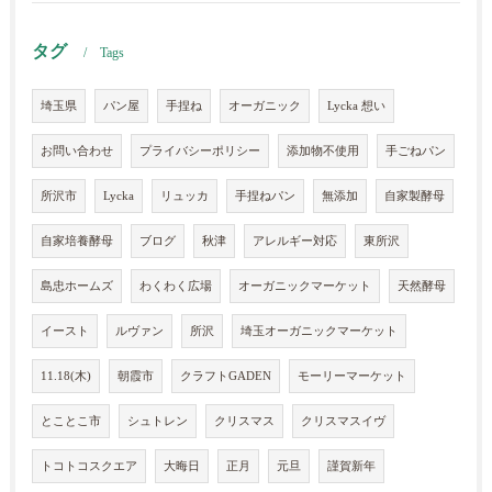
タグ
Tags
埼玉県
パン屋
手捏ね
オーガニック
Lycka 想い
お問い合わせ
プライバシーポリシー
添加物不使用
手ごねパン
所沢市
Lycka
リュッカ
手捏ねパン
無添加
自家製酵母
自家培養酵母
ブログ
秋津
アレルギー対応
東所沢
島忠ホームズ
わくわく広場
オーガニックマーケット
天然酵母
イースト
ルヴァン
所沢
埼玉オーガニックマーケット
11.18(木)
朝霞市
クラフトGADEN
モーリーマーケット
とことこ市
シュトレン
クリスマス
クリスマスイヴ
トコトコスクエア
大晦日
正月
元旦
謹賀新年